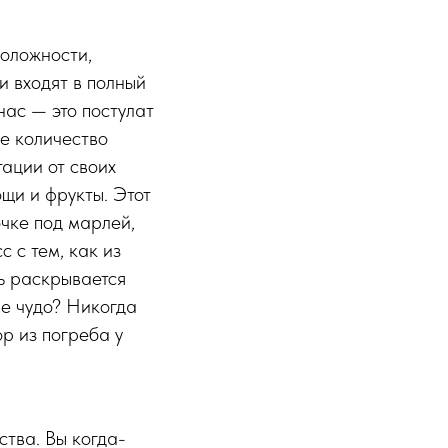
положности,
и входят в полный
нас — это постулат
ое количество
тации от своих
щи и фрукты. Этот
чке под марлей,
 с тем, как из
ль раскрывается
не чудо? Никогда
р из погреба у
ства. Вы когда-