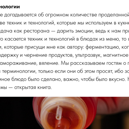
хнологии
не догадывается об огромном количестве проделанно
е техник и технологий, которые мы используем в кухне
ача как ресторана — дарить эмоции, ведь к нам при
о касается техник и технологий в блюдах из меню, то 
, которые присущи мне как автору: ферментацию, коп
ыдержку и чернение продуктов, ультразвук, магнитно
амораживание, вяление. Мы рассказываем гостям о п
терминологии, только если они об этом просят, ибо з
 иное блюдо было сделано, важно, чтобы было вкусно.
 мы — открытая книга.