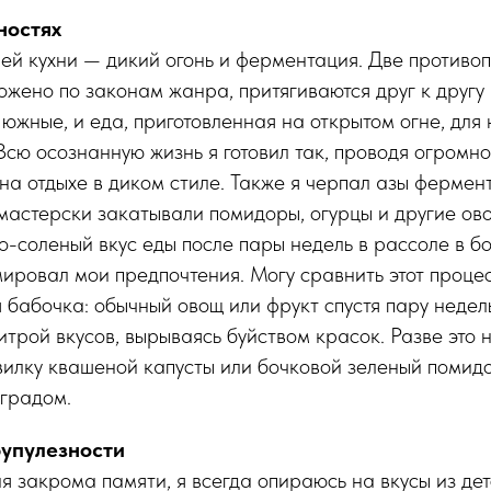
ностях
й кухни — дикий огонь и ферментация. Две противо
ложено по законам жанра, притягиваются друг к другу 
южные, и еда, приготовленная на открытом огне, для 
 Всю осознанную жизнь я готовил так, проводя огромн
на отдыхе в диком стиле. Также я черпал азы фермен
мастерски закатывали помидоры, огурцы и другие ово
-соленый вкус еды после пары недель в рассоле в бо
ировал мои предпочтения. Могу сравнить этот процесс
я бабочка: обычный овощ или фрукт спустя пару неде
итрой вкусов, вырываясь буйством красок. Разве это 
вилку квашеной капусты или бочковой зеленый помидо
оградом.
рупулезности
я закрома памяти, я всегда опираюсь на вкусы из дет