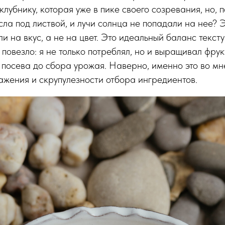
клубнику, которая уже в пике своего созревания, но, 
сла под листвой, и лучи солнца не попадали на нее? 
ли на вкус, а не на цвет. Это идеальный баланс текст
 повезло: я не только потреблял, но и выращивал фрук
 посева до сбора урожая. Наверно, именно это во мн
ажения и скрупулезности отбора ингредиентов.