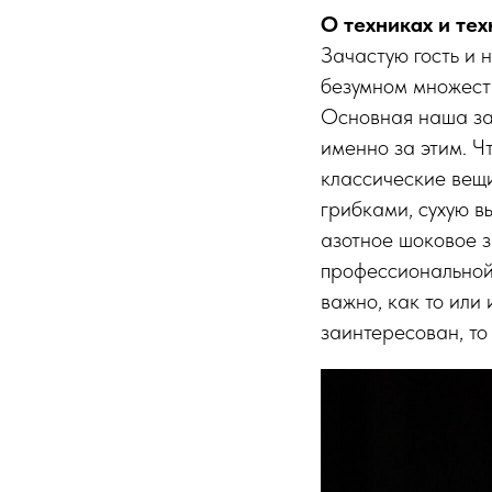
О техниках и те
Зачастую гость и 
безумном множеств
Основная наша зад
именно за этим. Чт
классические вещи
грибками, сухую в
азотное шоковое з
профессиональной 
важно, как то или
заинтересован, то