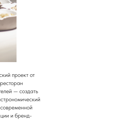
ский проект от
 ресторан
телей — создать
гастрономический
в современной
пции и бренд-