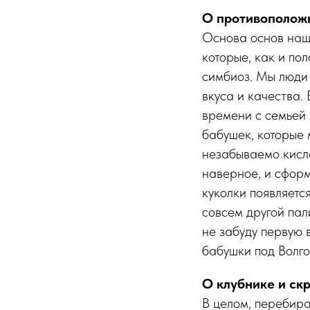
О противополож
Основа основ наше
которые, как и по
симбиоз. Мы люди 
вкуса и качества.
времени с семьей 
бабушек, которые 
незабываемо кисло
наверное, и сформ
куколки появляетс
совсем другой пал
не забуду первую 
бабушки под Волг
О клубнике и ск
В целом, перебира