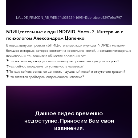
БЛИЦтательные люди INDIVID. Часть 2. Интервью с
психологом Александром Цапенко.
В новом выпуске проекта «БЛИЦтательные люди журнала INDIVID» мы взяли
большое интервью, которое состоит из нескольких частей, и сегодня поговорим о
психологии и тенденциях в обществе последних лет.
❓Что такое псевдонарциссизм и почему он процветает среди молодежи?
❓Чем сейчас определяется успешность человека?
❓Почему сейчас основная ценность - душевный покой и отсутствие тревоги?
❓Что является драйвером современного человека?