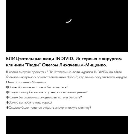
БЛИЦтательные люди INDIVID. Интервью с хирургом
клиники "Люди" Олегом Лихачевым-Мищенко.
В новом выпуске проекта «БЛИЦтательные люди журнала INDIVID» мы взяли
большое интервью у основателя клиники "Люди", сердечно-сосудистоого хирурга
Олега Лихачёва-Мищенко:
❄️В какой сказке вы хотели бы оказаться?
❄️Какую сказку бы вы никогда не рассказывали детям?
❄️Каким бы сказочным злодеем вы хотели бы быть?
❄️За что вы любите наш город?
❄️Сколько было попыток открыть хирургическую клинику?