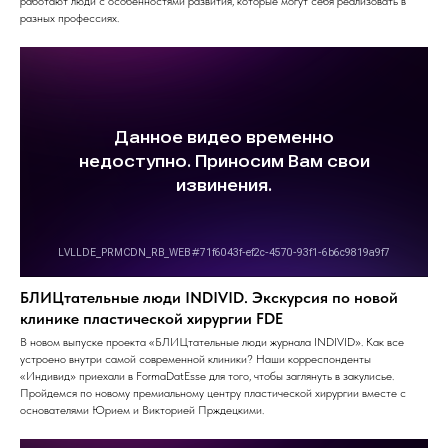
работают люди с особенностями развития, которые могут себя реализовать в
разных профессиях.
БЛИЦтательные люди INDIVID. Экскурсия по новой
клинике пластической хирургии FDE
В новом выпуске проекта «БЛИЦтательные люди журнала INDIVID». Как все
устроено внутри самой современной клиники? Наши корреспонденты
«Индивид» приехали в FormaDatEsse для того, чтобы заглянуть в закулисье.
Пройдемся по новому премиальному центру пластической хирургии вместе с
основателями Юрием и Викторией Прждецкими.