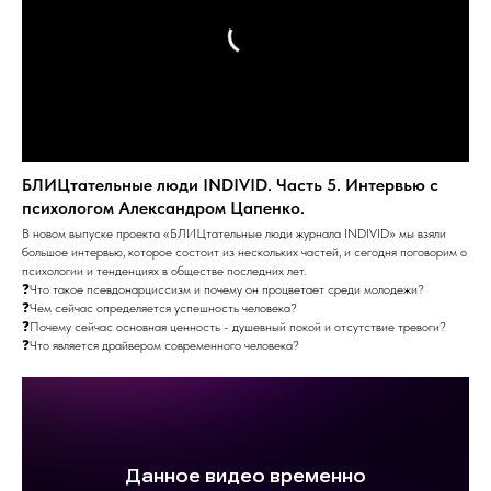
БЛИЦтательные люди INDIVID. Часть 5. Интервью с
психологом Александром Цапенко.
В новом выпуске проекта «БЛИЦтательные люди журнала INDIVID» мы взяли
большое интервью, которое состоит из нескольких частей, и сегодня поговорим о
психологии и тенденциях в обществе последних лет.
❓Что такое псевдонарциссизм и почему он процветает среди молодежи?
❓Чем сейчас определяется успешность человека?
❓Почему сейчас основная ценность - душевный покой и отсутствие тревоги?
❓Что является драйвером современного человека?