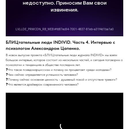
БЛИЦтательные люди INDIVID. Часть 4. Интервью с
психологом Александром Цапенко.
В новом выпуске проекта «БЛИЦтательные люди журнала INDIVID» мы взяли
большое интервью, которое состоит из нескольких частей, и сегодня поговорим о
психологии и тенденциях в обществе последних лет.
❓Что такое псевдонарциссизм и почему он процветает среди молодежи?
❓Чем сейчас определяется успешность человека?
❓Почему сейчас основная ценность - душевный покой и отсутствие тревоги?
❓Что является драйвером современного человека?