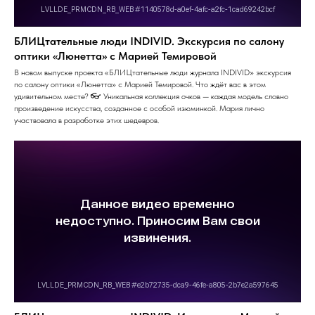
БЛИЦтательные люди INDIVID. Экскурсия по салону
оптики «Люнетта» с Марией Темировой
В новом выпуске проекта «БЛИЦтательные люди журнала INDIVID» экскурсия
по салону оптики «Люнетта» с Марией Темировой. Что ждёт вас в этом
удивительном месте? 👓 Уникальная коллекция очков — каждая модель словно
произведение искусства, созданное с особой изюминкой. Мария лично
участвовала в разработке этих шедевров.