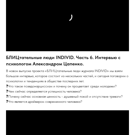
БЛИЦтательные люди INDIVID. Часть 6. Интервью с
психологом Александром Цапенко.
В новом выпуске проекта «БЛИЦтательные люди журнала INDIVID» мы взяли
большое интервью, которое состоит из нескольких частей, и сегодня поговорим о
психологии и тенденциях в обществе последних лет.
❓Что такое псевдонарциссизм и почему он процветает среди молодежи?
❓Чем сейчас определяется успешность человека?
❓Почему сейчас основная ценность - душевный покой и отсутствие тревоги?
❓Что является драйвером современного человека?