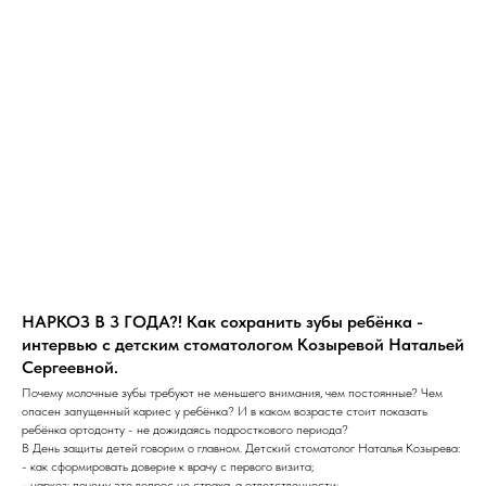
НАРКОЗ В 3 ГОДА?! Как сохранить зубы ребёнка -
интервью с детским стоматологом Козыревой Натальей
Сергеевной.
Почему молочные зубы требуют не меньшего внимания, чем постоянные? Чем
опасен запущенный кариес у ребёнка? И в каком возрасте стоит показать
ребёнка ортодонту - не дожидаясь подросткового периода?
В День защиты детей говорим о главном. Детский стоматолог Наталья Козырева:
- как сформировать доверие к врачу с первого визита;
- наркоз: почему это вопрос не страха, а ответственности;