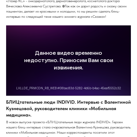
«Лазер КС» - онкодерматолога, дерматовенеролога, косметолога доктора
Вячеслава Алексеевича Сустретова. ❄️Так как он дарит радость и сказку своим
пациентам, делает их красивыми и молодыми, то мы решили сделать блиц-
интервью по следующей теме нашего зимнего журнала «Сказка»!
БЛИЦтательные люди INDIVID. Интервью с Валентиной
Кузнецовой, руководителем клиники «Мобильная
медицина».
В новом выпуске проекта «БЛИЦтательные люди журнала INDIVID». Героем
нашего блиц-интервью стала очаровательная Валентина Кузнецова, руководитель
клиники «Мобильная медицина». Наши корреспонденты посетили этот