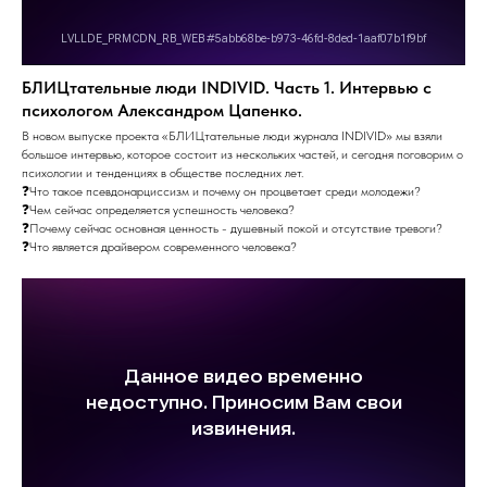
БЛИЦтательные люди INDIVID. Часть 1. Интервью с
психологом Александром Цапенко.
В новом выпуске проекта «БЛИЦтательные люди журнала INDIVID» мы взяли
большое интервью, которое состоит из нескольких частей, и сегодня поговорим о
психологии и тенденциях в обществе последних лет.
❓Что такое псевдонарциссизм и почему он процветает среди молодежи?
❓Чем сейчас определяется успешность человека?
❓Почему сейчас основная ценность - душевный покой и отсутствие тревоги?
❓Что является драйвером современного человека?