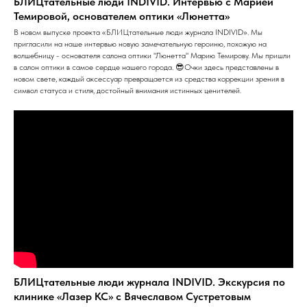
БЛИЦтательные люди INDIVID. Интервью с Марией
Темировой, основателем оптики «Люнетта»
В новом выпуске проекта «БЛИЦтательные люди журнала INDIVID». Мы
пригласили на наше интервью новую замечательную героиню, похожую на
волшебницу - основателя салона оптики "Люнетта" Марию Темирову. Мы пришли
в салон оптики в самое сердце нашего города. 😎Очки здесь представлены в
новом свете, каждый аксессуар превращается из средства коррекции зрения в
символ статуса и стиля, достойный внимания истинных ценителей.
БЛИЦтательные люди журнала INDIVID. Экскурсия по
клинике «Лазер КС» с Вячеславом Сустретовым