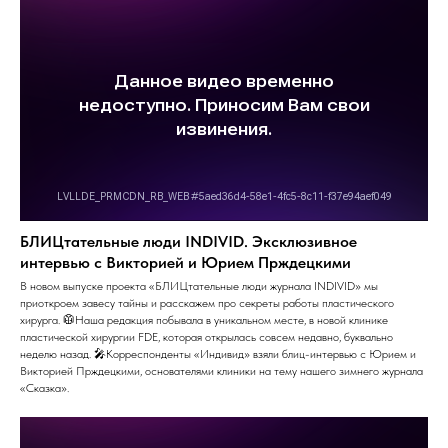
БЛИЦтательные люди INDIVID. Эксклюзивное
интервью с Викторией и Юрием Прждецкими
В новом выпуске проекта «БЛИЦтательные люди журнала INDIVID» мы
приоткроем завесу тайны и расскажем про секреты работы пластического
хирурга. 🥼Наша редакция побывала в уникальном месте, в новой клинике
пластической хирургии FDE, которая открылась совсем недавно, буквально
неделю назад. 🎤Корреспонденты «Индивид» взяли блиц-интервью с Юрием и
Викторией Прждецкими, основателями клиники на тему нашего зимнего журнала
«Сказка».