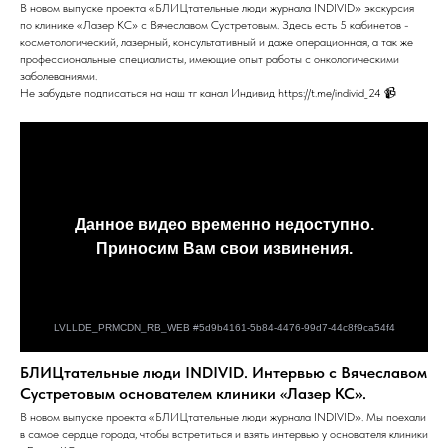
В новом выпуске проекта «БЛИЦтательные люди журнала INDIVID» экскурсия
по клинике «Лазер КС» с Вячеславом Сустретовым. Здесь есть 5 кабинетов -
косметологический, лазерный, консультативный и даже операционная, а так же
профессиональные специалисты, имеющие опыт работы с онкологическими
заболеваниями.
Не забудьте подписаться на наш тг канал Индивид https://t.me/individ_24 📹
БЛИЦтательные люди INDIVID. Интервью с Вячеславом
Сустретовым основателем клиники «Лазер КС».
В новом выпуске проекта «БЛИЦтательные люди журнала INDIVID». Мы поехали
в самое сердце города, чтобы встретиться и взять интервью у основателя клиники