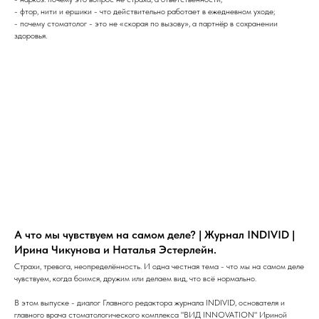
- фтор, нити и ершики - что действительно работает в ежедневном уходе;
- почему стоматолог - это не «скорая по вызову», а партнёр в сохранении
здоровья.
А что мы чувствуем на самом деле? | Журнал INDIVID |
Ирина Чикунова и Наталья Эстерлейн.
Страхи, тревога, неопределённость. И одна честная тема - что мы на самом деле
чувствуем, когда боимся, дружим или делаем вид, что всё нормально.
В этом выпуске - диалог Главного редактора журнала INDIVID, основателя и
главного врача стоматологического комплекса "ВИД INNOVATION" Ириной