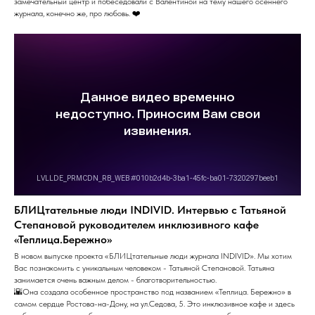
замечательный центр и побеседовали с Валентиной на тему нашего осеннего
журнала, конечно же, про любовь. ❤️
БЛИЦтательные люди INDIVID. Интервью с Татьяной
Степановой руководителем инклюзивного кафе
«Теплица.Бережно»
В новом выпуске проекта «БЛИЦтательные люди журнала INDIVID». Мы хотим
Вас познакомить с уникальным человеком - Татьяной Степановой. Татьяна
занимается очень важным делом - благотворительностью.
🌇Она создала особенное пространство под названием «Теплица. Бережно» в
самом сердце Ростова-на-Дону, на ул.Седова, 5. Это инклюзивное кафе и здесь