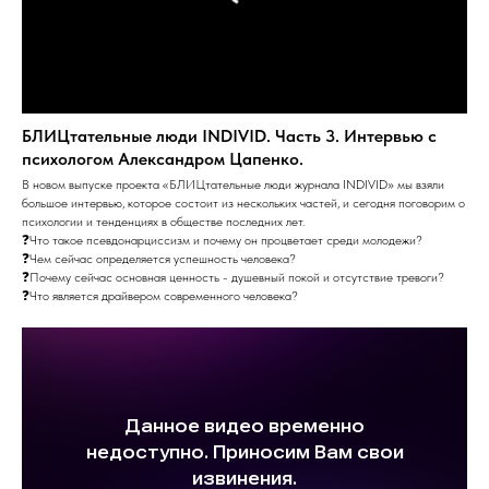
БЛИЦтательные люди INDIVID. Часть 3. Интервью с
психологом Александром Цапенко.
В новом выпуске проекта «БЛИЦтательные люди журнала INDIVID» мы взяли
большое интервью, которое состоит из нескольких частей, и сегодня поговорим о
психологии и тенденциях в обществе последних лет.
❓Что такое псевдонарциссизм и почему он процветает среди молодежи?
❓Чем сейчас определяется успешность человека?
❓Почему сейчас основная ценность - душевный покой и отсутствие тревоги?
❓Что является драйвером современного человека?