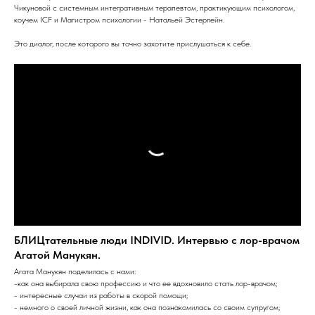
Чикуновой с системным интегративным терапевтом, практикующим психологом,
коучем ICF и Магистром психологии - Натальей Эстерлейн.
Это диалог, после которого вы точно захотите прислушаться к себе.
БЛИЦтательные люди INDIVID. Интервью с лор-врачом
Агатой Манукян.
Агата Манукян поделилась с нами:
-как она выбирала свою профессию и что ее вдохновило стать лор-врачом;
- интересные случаи из работы в скорой помощи;
- немного о своей личной жизни, как она познакомилась со своим супругом;