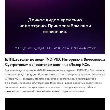
БЛИЦтательные люди INDIVID. Интервью с Вячеславом
Сустретовым основателем клиники «Лазер КС».
В новом выпуске проекта «БЛИЦтательные люди журнала INDIVID». Мы поехали
в самое сердце города, чтобы встретиться и взять интервью у основателя клиники
«Лазер КС» - онкодерматолога, дерматовенеролога, косметолога доктора
Вячеслава Алексеевича Сустретова. ❄️Так как он дарит радость и сказку своим
пациентам, делает их красивыми и молодыми, то мы решили сделать блиц-
интервью по следующей теме нашего зимнего журнала «Сказка»!