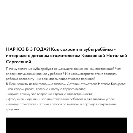
НАРКОЗ В 3 ГОДА?! Как сохранить зубы ребёнка -
интервью с детским стоматологом Козыревой Натальей
Сергеевной.
Почему молочные зубы требуют не меньшего внимания, чем постоянные? Чем
опасен запущенный кариес у ребёнка? И в каком возрасте стоит показать
ребёнка ортодонту - не дожидаясь подросткового периода?
В День защиты детей говорим о главном. Детский стоматолог Наталья Козырева:
- как сформировать доверие к врачу с первого визита;
- наркоз: почему это вопрос не страха, а ответственности;
- фтор, нити и ершики - что действительно работает в ежедневном уходе;
- почему стоматолог - это не «скорая по вызову», а партнёр в сохранении
здоровья.