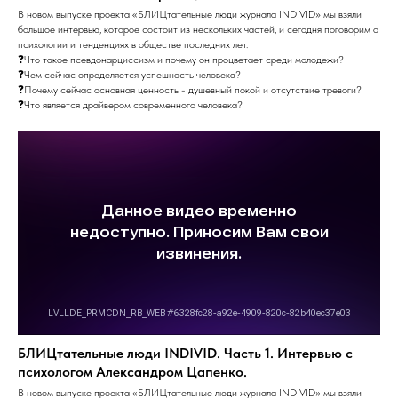
В новом выпуске проекта «БЛИЦтательные люди журнала INDIVID» мы взяли
большое интервью, которое состоит из нескольких частей, и сегодня поговорим о
психологии и тенденциях в обществе последних лет.
❓Что такое псевдонарциссизм и почему он процветает среди молодежи?
❓Чем сейчас определяется успешность человека?
❓Почему сейчас основная ценность - душевный покой и отсутствие тревоги?
❓Что является драйвером современного человека?
БЛИЦтательные люди INDIVID. Часть 1. Интервью с
психологом Александром Цапенко.
В новом выпуске проекта «БЛИЦтательные люди журнала INDIVID» мы взяли