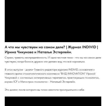
А что мы чувствуем на самом деле? | Журнал INDIVID |
Ирина Чикунова и Наталья Эстерлейн.
Страхи, тревога, неопределённость. И одна честная тема - что мы на самом деле
чувствуем, когда боимся, дружим или делаем вид, что всё нормально.
В этом выпуске - диалог Главного редактора журнала INDIVID, основателя и
главного врача стоматологического комплекса "ВИД INNOVATION" Ириной
Чикуновой с системным интегративным терапевтом, практикующим психологом,
коучем ICF и Магистром психологии - Натальей Эстерлейн.
Это диалог, после которого вы точно захотите прислушаться к себе.