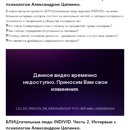
психологом Александром Цапенко.
В новом выпуске проекта «БЛИЦтательные люди журнала INDIVID» мы взяли
большое интервью, которое состоит из нескольких частей, и сегодня поговорим о
психологии и тенденциях в обществе последних лет.
❓Что такое псевдонарциссизм и почему он процветает среди молодежи?
❓Чем сейчас определяется успешность человека?
❓Почему сейчас основная ценность - душевный покой и отсутствие тревоги?
❓Что является драйвером современного человека?
БЛИЦтательные люди INDIVID. Часть 2. Интервью с
психологом Александром Цапенко.