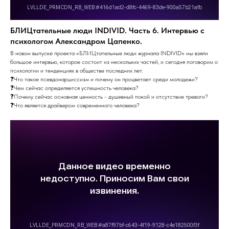
БЛИЦтательные люди INDIVID. Часть 6. Интервью с
психологом Александром Цапенко.
В новом выпуске проекта «БЛИЦтательные люди журнала INDIVID» мы взяли
большое интервью, которое состоит из нескольких частей, и сегодня поговорим о
психологии и тенденциях в обществе последних лет.
❓Что такое псевдонарциссизм и почему он процветает среди молодежи?
❓Чем сейчас определяется успешность человека?
❓Почему сейчас основная ценность - душевный покой и отсутствие тревоги?
❓Что является драйвером современного человека?