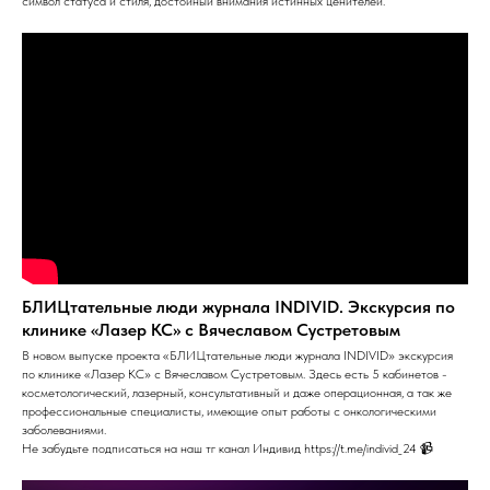
символ статуса и стиля, достойный внимания истинных ценителей.
БЛИЦтательные люди журнала INDIVID. Экскурсия по
клинике «Лазер КС» с Вячеславом Сустретовым
В новом выпуске проекта «БЛИЦтательные люди журнала INDIVID» экскурсия
по клинике «Лазер КС» с Вячеславом Сустретовым. Здесь есть 5 кабинетов -
косметологический, лазерный, консультативный и даже операционная, а так же
профессиональные специалисты, имеющие опыт работы с онкологическими
заболеваниями.
Не забудьте подписаться на наш тг канал Индивид https://t.me/individ_24 📹