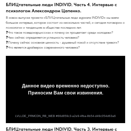
БЛИЦтательные люди INDIVID. Часть 4. Интервью с
психологом Александром Цапенко.
В новом выпуске проекта «БЛИЦтательные люди журнала INDIVID» мы взяли
большое интервью, которое состоит из нескольких частей, и сегодня поговорим о
психологии и тенденциях в обществе последних лет.
❓Что такое псевдонарциссизм и почему он процветает среди молодежи?
❓Чем сейчас определяется успешность человека?
❓Почему сейчас основная ценность - душевный покой и отсутствие тревоги?
❓Что является драйвером современного человека?
БЛИЦтательные люди INDIVID. Часть 3. Интервью с