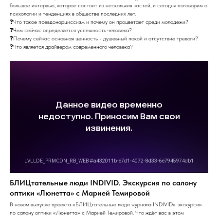
большое интервью, которое состоит из нескольких частей, и сегодня поговорим о
психологии и тенденциях в обществе последних лет.
❓Что такое псевдонарциссизм и почему он процветает среди молодежи?
❓Чем сейчас определяется успешность человека?
❓Почему сейчас основная ценность - душевный покой и отсутствие тревоги?
❓Что является драйвером современного человека?
БЛИЦтательные люди INDIVID. Экскурсия по салону
оптики «Люнетта» с Марией Темировой
В новом выпуске проекта «БЛИЦтательные люди журнала INDIVID» экскурсия
по салону оптики «Люнетта» с Марией Темировой. Что ждёт вас в этом