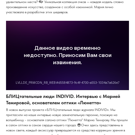
удивительном месте? 👓 Уникальная коллекция очков — каждая модель словно
произведение искусства, созданное с особой изюминкой. Мария лично
участвовала в разработке этих шедевров.
БЛИЦтательные люди INDIVID. Интервью с Марией
Темировой, основателем оптики «Люнетта»
В новом выпуске проекта «БЛИЦтательные люди журнала INDIVID». Мы
пригласили на наше интервью новую замечательную героиню, похожую на
волшебницу - основателя салона оптики "Люнетта" Марию Темирову. Мы пришли
в салон оптики в самое сердце нашего города. 😎Очки здесь представлены в
новом свете, каждый аксессуар превращается из средства коррекции зрения в