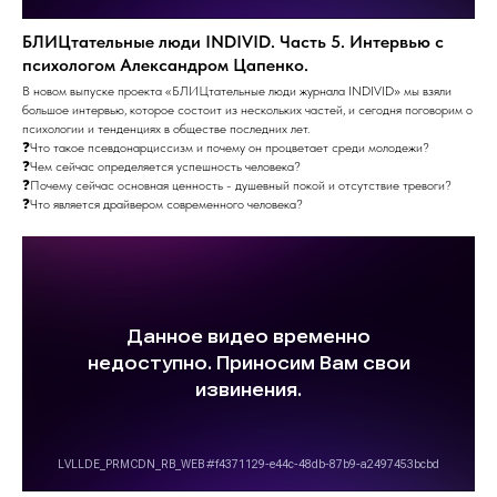
БЛИЦтательные люди INDIVID. Часть 5. Интервью с
психологом Александром Цапенко.
В новом выпуске проекта «БЛИЦтательные люди журнала INDIVID» мы взяли
большое интервью, которое состоит из нескольких частей, и сегодня поговорим о
психологии и тенденциях в обществе последних лет.
❓Что такое псевдонарциссизм и почему он процветает среди молодежи?
❓Чем сейчас определяется успешность человека?
❓Почему сейчас основная ценность - душевный покой и отсутствие тревоги?
❓Что является драйвером современного человека?