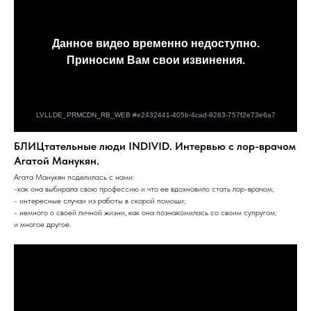
БЛИЦтательные люди INDIVID. Интервью с лор-врачом
Агатой Манукян.
Агата Манукян поделилась с нами:
-как она выбирала свою профессию и что ее вдохновило стать лор-врачом;
- интересные случаи из работы в скорой помощи;
- немного о своей личной жизни, как она познакомилась со своим супругом;
и многое другое.