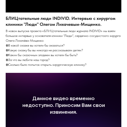
БЛИЦтательные люди INDIVID. Интервью с хирургом
клиники "Люди" Олегом Лихачевым-Мищенко.
В новом выпуске проекта «БЛИЦтательные люди журнала INDIVID» мы взяли
большое интервью у основателя клиники "Люди", сердечно-сосудистоого хирурга
Олега Лихачёва-Мищенко:
❄️В какой сказке вы хотели бы оказаться?
❄️Какую сказку бы вы никогда не рассказывали детям?
❄️Каким бы сказочным злодеем вы хотели бы быть?
❄️За что вы любите наш город?
❄️Сколько было попыток открыть хирургическую клинику?