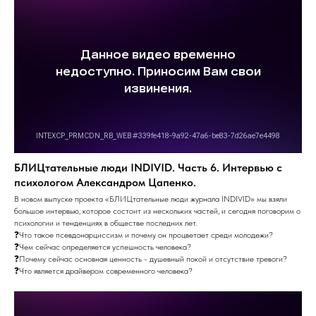
БЛИЦтательные люди INDIVID. Часть 6. Интервью с
психологом Александром Цапенко.
В новом выпуске проекта «БЛИЦтательные люди журнала INDIVID» мы взяли
большое интервью, которое состоит из нескольких частей, и сегодня поговорим о
психологии и тенденциях в обществе последних лет.
❓Что такое псевдонарциссизм и почему он процветает среди молодежи?
❓Чем сейчас определяется успешность человека?
❓Почему сейчас основная ценность - душевный покой и отсутствие тревоги?
❓Что является драйвером современного человека?