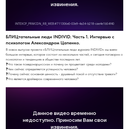
БЛИЦтательные люди INDIVID. Часть 1. Интервью с
психологом Александром Цапенко.
В новом выпуске проекта «БЛИЦтательные люди журнала INDIVID» мы взяли
большое интервью, которое состоит из нескольких частей, и сегодня поговорим о
психологии и тенденциях в обществе последних лет.
❓Что такое псевдонарциссизм и почему он процветает среди молодежи?
❓Чем сейчас определяется успешность человека?
❓Почему сейчас основная ценность - душевный покой и отсутствие тревоги?
❓Что является драйвером современного человека?