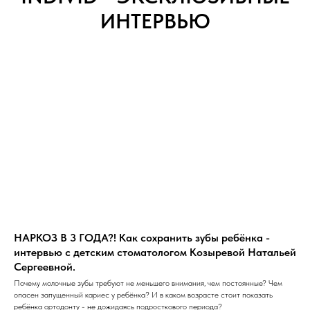
ИНТЕРВЬЮ
НАРКОЗ В 3 ГОДА?! Как сохранить зубы ребёнка -
интервью с детским стоматологом Козыревой Натальей
Сергеевной.
Почему молочные зубы требуют не меньшего внимания, чем постоянные? Чем
опасен запущенный кариес у ребёнка? И в каком возрасте стоит показать
ребёнка ортодонту - не дожидаясь подросткового периода?