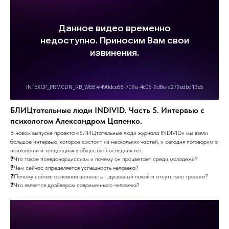
БЛИЦтательные люди INDIVID. Часть 5. Интервью с
психологом Александром Цапенко.
В новом выпуске проекта «БЛИЦтательные люди журнала INDIVID» мы взяли
большое интервью, которое состоит из нескольких частей, и сегодня поговорим о
психологии и тенденциях в обществе последних лет.
❓Что такое псевдонарциссизм и почему он процветает среди молодежи?
❓Чем сейчас определяется успешность человека?
❓Почему сейчас основная ценность - душевный покой и отсутствие тревоги?
❓Что является драйвером современного человека?