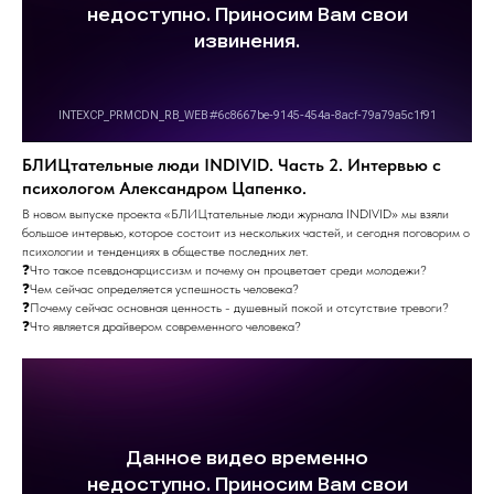
БЛИЦтательные люди INDIVID. Часть 2. Интервью с
психологом Александром Цапенко.
В новом выпуске проекта «БЛИЦтательные люди журнала INDIVID» мы взяли
большое интервью, которое состоит из нескольких частей, и сегодня поговорим о
психологии и тенденциях в обществе последних лет.
❓Что такое псевдонарциссизм и почему он процветает среди молодежи?
❓Чем сейчас определяется успешность человека?
❓Почему сейчас основная ценность - душевный покой и отсутствие тревоги?
❓Что является драйвером современного человека?