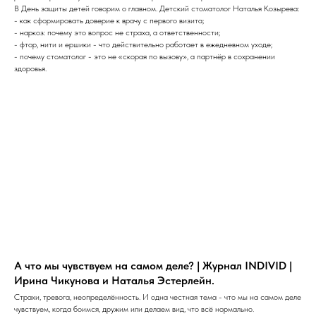
В День защиты детей говорим о главном. Детский стоматолог Наталья Козырева:
- как сформировать доверие к врачу с первого визита;
- наркоз: почему это вопрос не страха, а ответственности;
- фтор, нити и ершики - что действительно работает в ежедневном уходе;
- почему стоматолог - это не «скорая по вызову», а партнёр в сохранении
здоровья.
А что мы чувствуем на самом деле? | Журнал INDIVID |
Ирина Чикунова и Наталья Эстерлейн.
Страхи, тревога, неопределённость. И одна честная тема - что мы на самом деле
чувствуем, когда боимся, дружим или делаем вид, что всё нормально.