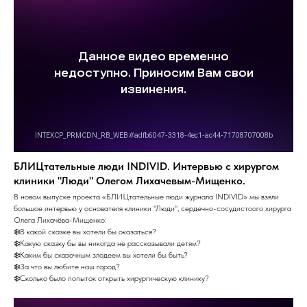
БЛИЦтательные люди INDIVID. Интервью с хирургом
клиники "Люди" Олегом Лихачевым-Мищенко.
В новом выпуске проекта «БЛИЦтательные люди журнала INDIVID» мы взяли
большое интервью у основателя клиники "Люди", сердечно-сосудистоого хирурга
Олега Лихачёва-Мищенко:
❄️В какой сказке вы хотели бы оказаться?
❄️Какую сказку бы вы никогда не рассказывали детям?
❄️Каким бы сказочным злодеем вы хотели бы быть?
❄️За что вы любите наш город?
❄️Сколько было попыток открыть хирургическую клинику?