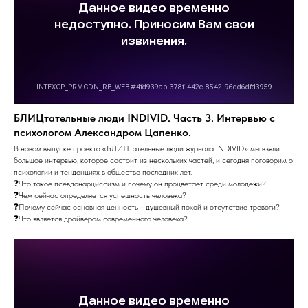
БЛИЦтательные люди INDIVID. Часть 3. Интервью с
психологом Александром Цапенко.
В новом выпуске проекта «БЛИЦтательные люди журнала INDIVID» мы взяли
большое интервью, которое состоит из нескольких частей, и сегодня поговорим о
психологии и тенденциях в обществе последних лет.
❓Что такое псевдонарциссизм и почему он процветает среди молодежи?
❓Чем сейчас определяется успешность человека?
❓Почему сейчас основная ценность - душевный покой и отсутствие тревоги?
❓Что является драйвером современного человека?