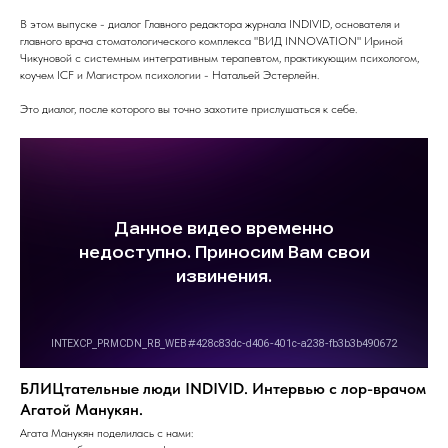
В этом выпуске - диалог Главного редактора журнала INDIVID, основателя и
главного врача стоматологического комплекса "ВИД INNOVATION" Ириной
Чикуновой с системным интегративным терапевтом, практикующим психологом,
коучем ICF и Магистром психологии - Натальей Эстерлейн.
Это диалог, после которого вы точно захотите прислушаться к себе.
БЛИЦтательные люди INDIVID. Интервью с лор-врачом
Агатой Манукян.
Агата Манукян поделилась с нами: