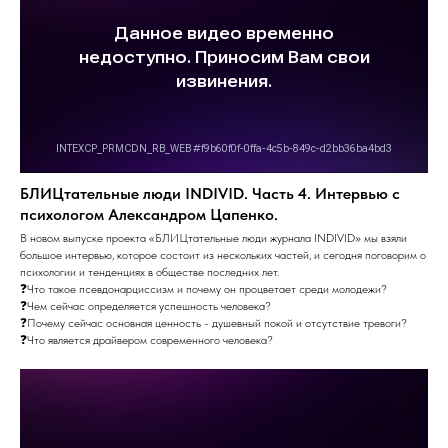
БЛИЦтательные люди INDIVID. Часть 4. Интервью с
психологом Александром Цапенко.
В новом выпуске проекта «БЛИЦтательные люди журнала INDIVID» мы взяли
большое интервью, которое состоит из нескольких частей, и сегодня поговорим о
психологии и тенденциях в обществе последних лет.
❓Что такое псевдонарциссизм и почему он процветает среди молодежи?
❓Чем сейчас определяется успешность человека?
❓Почему сейчас основная ценность - душевный покой и отсутствие тревоги?
❓Что является драйвером современного человека?