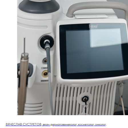
ВЯЧЕСЛАВ СУСТРЕТОВ, врач-дерматовенеролог, косметолог, онколог,