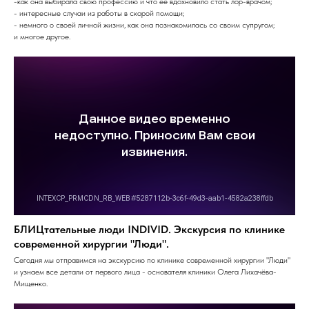
-как она выбирала свою профессию и что ее вдохновило стать лор-врачом;
- интересные случаи из работы в скорой помощи;
- немного о своей личной жизни, как она познакомилась со своим супругом;
и многое другое.
БЛИЦтательные люди INDIVID. Экскурсия по клинике
современной хирургии "Люди".
Сегодня мы отправимся на экскурсию по клинике современной хирургии "Люди"
и узнаем все детали от первого лица - основателя клиники Олега Лихачёва-
Мищенко.