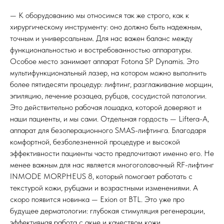
— К оборудованию мы относимся так же строго, как к
хирургическому инструменту: оно должно быть надежным,
точным и универсальным. Для нас важен баланс между
функциональностью и востребованностью аппаратуры.
Особое место занимает аппарат Fotona SP Dynamis. Это
мультифункциональный лазер, на котором можно выполнить
более пятидесяти процедур: лифтинг, разглаживание морщин,
эпиляцию, лечение розацеа, рубцов, сосудистой патологии.
Это действительно рабочая лошадка, которой доверяют и
наши пациенты, и мы сами. Отдельная гордость — Liftera-A,
аппарат для безоперационного SMAS-лифтинга. Благодаря
комфортной, безболезненной процедуре и высокой
эффективности пациенты часто предпочитают именно его. Не
менее важным для нас является многоголовочный RF-лифтинг
INMODE MORPHEUS 8, который помогает работать с
текстурой кожи, рубцами и возрастными изменениями. А
скоро появится новинка — Exion от BTL. Это уже про
будущее дерматологии: глубокая стимуляция регенерации,
эффективная работа с акне и качеством кожи.