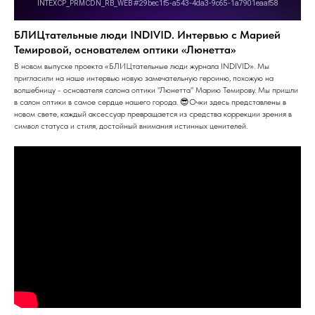
БЛИЦтательные люди INDIVID. Интервью с Марией
Темировой, основателем оптики «Люнетта»
В новом выпуске проекта «БЛИЦтательные люди журнала INDIVID». Мы
пригласили на наше интервью новую замечательную героиню, похожую на
волшебницу - основателя салона оптики "Люнетта" Марию Темирову. Мы пришли
в салон оптики в самое сердце нашего города. 😎Очки здесь представлены в
новом свете, каждый аксессуар превращается из средства коррекции зрения в
символ статуса и стиля, достойный внимания истинных ценителей.