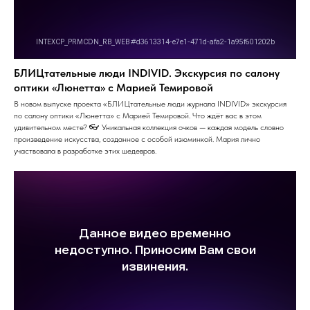
БЛИЦтательные люди INDIVID. Экскурсия по салону
оптики «Люнетта» с Марией Темировой
В новом выпуске проекта «БЛИЦтательные люди журнала INDIVID» экскурсия
по салону оптики «Люнетта» с Марией Темировой. Что ждёт вас в этом
удивительном месте? 👓 Уникальная коллекция очков — каждая модель словно
произведение искусства, созданное с особой изюминкой. Мария лично
участвовала в разработке этих шедевров.