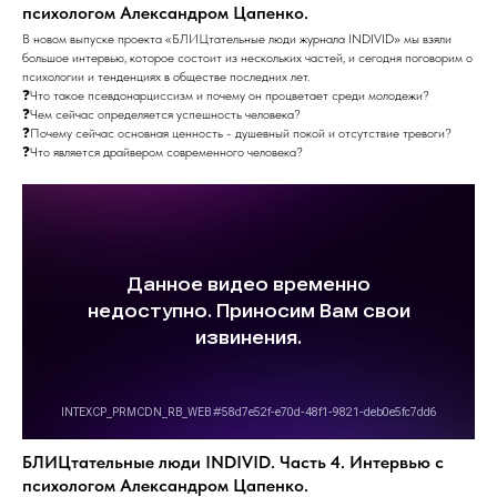
психологом Александром Цапенко.
В новом выпуске проекта «БЛИЦтательные люди журнала INDIVID» мы взяли
большое интервью, которое состоит из нескольких частей, и сегодня поговорим о
психологии и тенденциях в обществе последних лет.
❓Что такое псевдонарциссизм и почему он процветает среди молодежи?
❓Чем сейчас определяется успешность человека?
❓Почему сейчас основная ценность - душевный покой и отсутствие тревоги?
❓Что является драйвером современного человека?
БЛИЦтательные люди INDIVID. Часть 4. Интервью с
психологом Александром Цапенко.