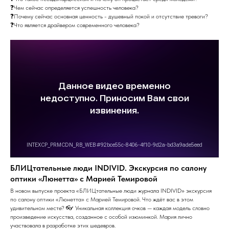
❓Чем сейчас определяется успешность человека?
❓Почему сейчас основная ценность - душевный покой и отсутствие тревоги?
❓Что является драйвером современного человека?
БЛИЦтательные люди INDIVID. Экскурсия по салону
оптики «Люнетта» с Марией Темировой
В новом выпуске проекта «БЛИЦтательные люди журнала INDIVID» экскурсия
по салону оптики «Люнетта» с Марией Темировой. Что ждёт вас в этом
удивительном месте? 👓 Уникальная коллекция очков — каждая модель словно
произведение искусства, созданное с особой изюминкой. Мария лично
участвовала в разработке этих шедевров.