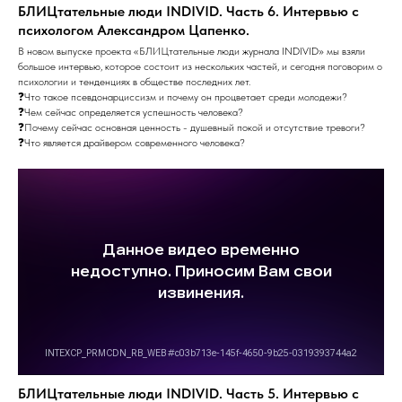
БЛИЦтательные люди INDIVID. Часть 6. Интервью с
психологом Александром Цапенко.
В новом выпуске проекта «БЛИЦтательные люди журнала INDIVID» мы взяли
большое интервью, которое состоит из нескольких частей, и сегодня поговорим о
психологии и тенденциях в обществе последних лет.
❓Что такое псевдонарциссизм и почему он процветает среди молодежи?
❓Чем сейчас определяется успешность человека?
❓Почему сейчас основная ценность - душевный покой и отсутствие тревоги?
❓Что является драйвером современного человека?
БЛИЦтательные люди INDIVID. Часть 5. Интервью с