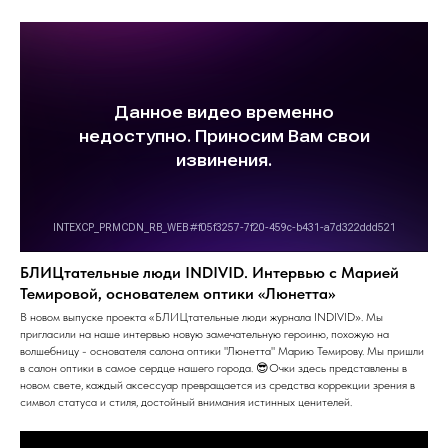
БЛИЦтательные люди INDIVID. Интервью с Марией
Темировой, основателем оптики «Люнетта»
В новом выпуске проекта «БЛИЦтательные люди журнала INDIVID». Мы
пригласили на наше интервью новую замечательную героиню, похожую на
волшебницу - основателя салона оптики "Люнетта" Марию Темирову. Мы пришли
в салон оптики в самое сердце нашего города. 😎Очки здесь представлены в
новом свете, каждый аксессуар превращается из средства коррекции зрения в
символ статуса и стиля, достойный внимания истинных ценителей.