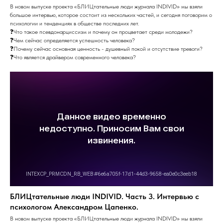
В новом выпуске проекта «БЛИЦтательные люди журнала INDIVID» мы взяли
большое интервью, которое состоит из нескольких частей, и сегодня поговорим о
психологии и тенденциях в обществе последних лет.
❓Что такое псевдонарциссизм и почему он процветает среди молодежи?
❓Чем сейчас определяется успешность человека?
❓Почему сейчас основная ценность - душевный покой и отсутствие тревоги?
❓Что является драйвером современного человека?
БЛИЦтательные люди INDIVID. Часть 3. Интервью с
психологом Александром Цапенко.
В новом выпуске проекта «БЛИЦтательные люди журнала INDIVID» мы взяли