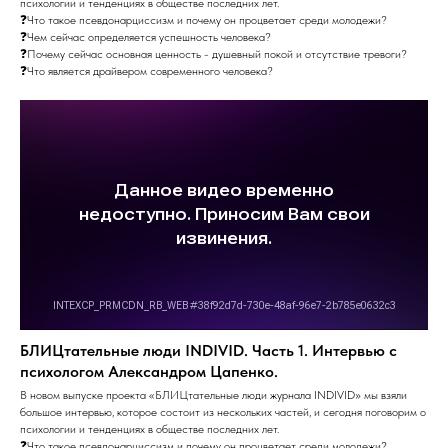
психологии и тенденциях в обществе последних лет.
❓Что такое псевдонарциссизм и почему он процветает среди молодежи?
❓Чем сейчас определяется успешность человека?
❓Почему сейчас основная ценность - душевный покой и отсутствие тревоги?
❓Что является драйвером современного человека?
БЛИЦтательные люди INDIVID. Часть 1. Интервью с
психологом Александром Цапенко.
В новом выпуске проекта «БЛИЦтательные люди журнала INDIVID» мы взяли
большое интервью, которое состоит из нескольких частей, и сегодня поговорим о
психологии и тенденциях в обществе последних лет.
❓Что такое псевдонарциссизм и почему он процветает среди молодежи?