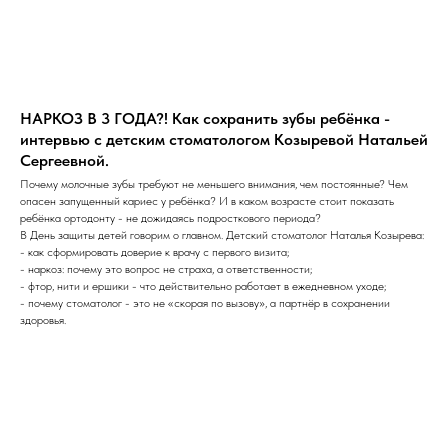
НАРКОЗ В 3 ГОДА?! Как сохранить зубы ребёнка -
интервью с детским стоматологом Козыревой Натальей
Сергеевной.
Почему молочные зубы требуют не меньшего внимания, чем постоянные? Чем
опасен запущенный кариес у ребёнка? И в каком возрасте стоит показать
ребёнка ортодонту - не дожидаясь подросткового периода?
В День защиты детей говорим о главном. Детский стоматолог Наталья Козырева:
- как сформировать доверие к врачу с первого визита;
- наркоз: почему это вопрос не страха, а ответственности;
- фтор, нити и ершики - что действительно работает в ежедневном уходе;
- почему стоматолог - это не «скорая по вызову», а партнёр в сохранении
здоровья.