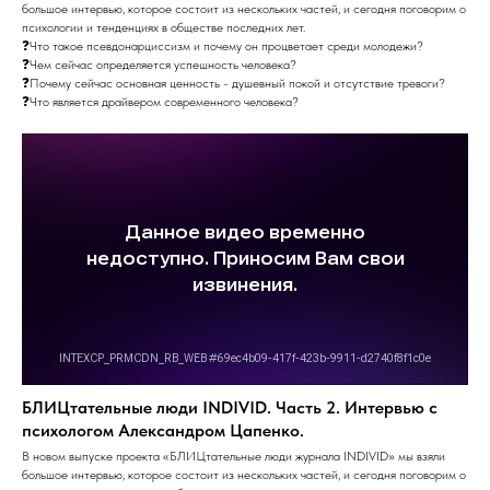
большое интервью, которое состоит из нескольких частей, и сегодня поговорим о
психологии и тенденциях в обществе последних лет.
❓Что такое псевдонарциссизм и почему он процветает среди молодежи?
❓Чем сейчас определяется успешность человека?
❓Почему сейчас основная ценность - душевный покой и отсутствие тревоги?
❓Что является драйвером современного человека?
БЛИЦтательные люди INDIVID. Часть 2. Интервью с
психологом Александром Цапенко.
В новом выпуске проекта «БЛИЦтательные люди журнала INDIVID» мы взяли
большое интервью, которое состоит из нескольких частей, и сегодня поговорим о