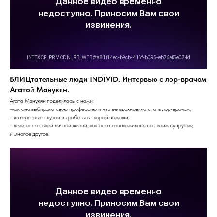
БЛИЦтательные люди INDIVID. Интервью с лор-врачом
Агатой Манукян.
Агата Манукян поделилась с нами:
-как она выбирала свою профессию и что ее вдохновило стать лор-врачом;
- интересные случаи из работы в скорой помощи;
- немного о своей личной жизни, как она познакомилась со своим супругом;
и многое другое.