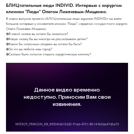
БЛИЦтательные люди INDIVID. Интервью с хирургом
клиники "Люди" Олегом Лихачевым-Мищенко.
В новом выпуске проекта «БЛИЦтательные люди журнала INDIVID» мы взяли
большое интервью у основателя клиники "Люди", сердечно-сосудистоого хирурга
Олега Лихачёва-Мищенко:
❄️В какой сказке вы хотели бы оказаться?
❄️Какую сказку бы вы никогда не рассказывали детям?
❄️Каким бы сказочным злодеем вы хотели бы быть?
❄️За что вы любите наш город?
❄️Сколько было попыток открыть хирургическую клинику?