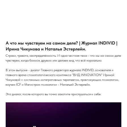
А что мы чувствуем на самом деле? | Журнал INDIVID |
Ирина Чикунова и Наталья Эстерлейн.
Страхи, тревога, неопределённость. И одна честная тема - что мы на самом деле
чувствуем, когда боимся, дружим или делаем вид, что всё нормально.
В этом выпуске - диалог Главного редактора журнала INDIVID, основателя и
главного врача стоматологического комплекса "ВИД INNOVATION" Ириной
Чикуновой с системным интегративным терапевтом, практикующим психологом,
коучем ICF и Магистром психологии - Натальей Эстерлейн.
Это диалог, после которого вы точно захотите прислушаться к себе.