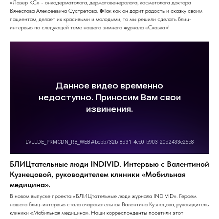
«Лазер КС» - онкодерматолога, дерматовенеролога, косметолога доктора
Вячеслава Алексеевича Сустретова. ❄️Так как он дарит радость и сказку своим
пациентам, делает их красивыми и молодыми, то мы решили сделать блиц-
интервью по следующей теме нашего зимнего журнала «Сказка»!
БЛИЦтательные люди INDIVID. Интервью с Валентиной
Кузнецовой, руководителем клиники «Мобильная
медицина».
В новом выпуске проекта «БЛИЦтательные люди журнала INDIVID». Героем
нашего блиц-интервью стала очаровательная Валентина Кузнецова, руководитель
клиники «Мобильная медицина». Наши корреспонденты посетили этот