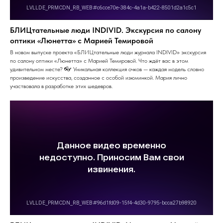
БЛИЦтательные люди INDIVID. Экскурсия по салону
оптики «Люнетта» с Марией Темировой
В новом выпуске проекта «БЛИЦтательные люди журнала INDIVID» экскурсия
по салону оптики «Люнетта» с Марией Темировой. Что ждёт вас в этом
удивительном месте? 👓 Уникальная коллекция очков — каждая модель словно
произведение искусства, созданное с особой изюминкой. Мария лично
участвовала в разработке этих шедевров.