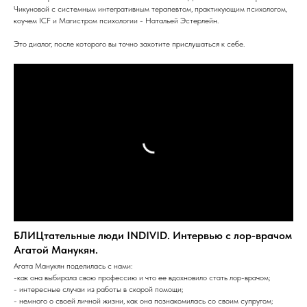
Чикуновой с системным интегративным терапевтом, практикующим психологом,
коучем ICF и Магистром психологии - Натальей Эстерлейн.
Это диалог, после которого вы точно захотите прислушаться к себе.
БЛИЦтательные люди INDIVID. Интервью с лор-врачом
Агатой Манукян.
Агата Манукян поделилась с нами:
-как она выбирала свою профессию и что ее вдохновило стать лор-врачом;
- интересные случаи из работы в скорой помощи;
- немного о своей личной жизни, как она познакомилась со своим супругом;