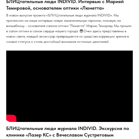
БЛИЦтательные люди INDIVID. Интервью с Марией
Темировой, основателем оптики «Люнетта»
В новом выпуске проекта «БЛИЦтательные люди журнала INDIVID». Мы
пригласили на наше интервью новую замечательную героиню, похожую на
волшебницу - основателя салона оптики "Люнетта" Марию Темирову. Мы пришли
в салон оптики в самое сердце нашего города. 😎Очки здесь представлены в
новом свете, каждый аксессуар превращается из средства коррекции зрения в
символ статуса и стиля, достойный внимания истинных ценителей.
БЛИЦтательные люди журнала INDIVID. Экскурсия по
клинике «Лазер КС» с Вячеславом Сустретовым