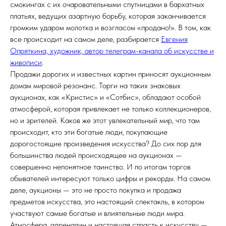
смокингах с их очаровательными спутницами в бархатных
платьях, ведущих азартную борьбу, которая заканчивается
громким ударом молотка и возгласом «продано!». В том, как
все происходит на самом деле, разбирается
Евгения
Опряткина, художник, автор телеграм-канала об искусстве и
живописи
.
Продажи дорогих и известных картин приносят аукционным
домам мировой резонанс. Торги на таких знаковых
аукционах, как «Кристис» и «Сотбис», обладают особой
атмосферой, которая привлекает не только коллекционеров,
но и зрителей. Каков же этот увлекательный мир, что там
происходит, кто эти богатые люди, покупающие
дорогостоящие произведения искусства? До сих пор для
большинства людей происходящее на аукционах —
совершенно непонятное таинство. И по итогам торгов
обывателей интересуют только цифры и рекорды. На самом
деле, аукционы — это не просто покупка и продажа
предметов искусства, это настоящий спектакль, в котором
участвуют самые богатые и влиятельные люди мира.
Атмосфера, адреналин и настоящая страсть к искусству —