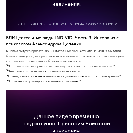
БЛИЦтательные люди INDIVID. Часть 3. Интервью с
психологом Александром Цапенко.
В новом выпуске проекта «БЛИЦтательные люди журнала INDIVID» мы взяли
большое интервью, которое состоит из нескольких частей, и сегодня поговорим о
психологии и тенденциях в обществе последних лет.
❓Что такое псевдонарциссизм и почему он процветает среди молодежи?
❓Чем сейчас определяется успешность человека?
❓Почему сейчас основная ценность - душевный покой и отсутствие тревоги?
❓Что является драйвером современного человека?