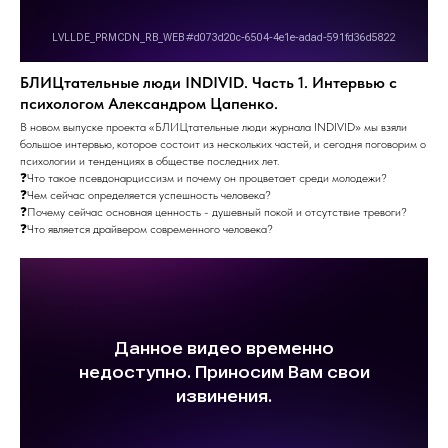
БЛИЦтательные люди INDIVID. Часть 1. Интервью с
психологом Александром Цапенко.
В новом выпуске проекта «БЛИЦтательные люди журнала INDIVID» мы взяли
большое интервью, которое состоит из нескольких частей, и сегодня поговорим о
психологии и тенденциях в обществе последних лет.
❓Что такое псевдонарциссизм и почему он процветает среди молодежи?
❓Чем сейчас определяется успешность человека?
❓Почему сейчас основная ценность - душевный покой и отсутствие тревоги?
❓Что является драйвером современного человека?