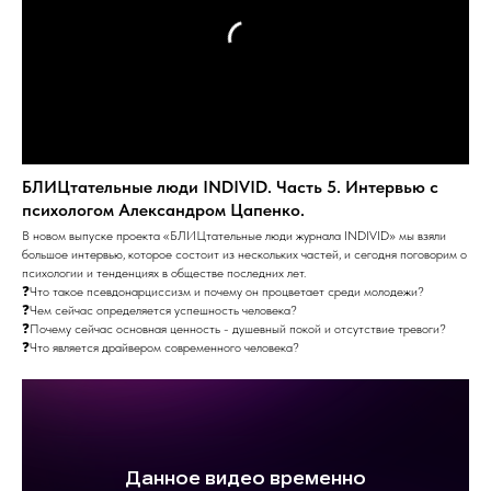
БЛИЦтательные люди INDIVID. Часть 5. Интервью с
психологом Александром Цапенко.
В новом выпуске проекта «БЛИЦтательные люди журнала INDIVID» мы взяли
большое интервью, которое состоит из нескольких частей, и сегодня поговорим о
психологии и тенденциях в обществе последних лет.
❓Что такое псевдонарциссизм и почему он процветает среди молодежи?
❓Чем сейчас определяется успешность человека?
❓Почему сейчас основная ценность - душевный покой и отсутствие тревоги?
❓Что является драйвером современного человека?