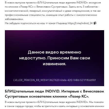
В новом выпуске проекта «БЛИЦтательные люди журнала INDIVID» экскурсия
по клинике «Лазер КС» с Вячеславом Сустретовым. Здесь есть 5 кабинетов -
косметологический, лазерный, консультативный и даже операционная, а так же
профессиональные специалисты, имеющие опыт работы с онкологическими
заболеваниями.
Не забудьте подписаться на наш тг канал Индивид https://t.me/individ_24 📹
БЛИЦтательные люди INDIVID. Интервью с Вячеславом
Сустретовым основателем клиники «Лазер КС».
В новом выпуске проекта «БЛИЦтательные люди журнала INDIVID». Мы поехали
в самое сердце города, чтобы встретиться и взять интервью у основателя клиники