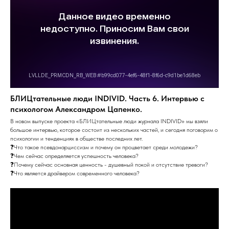
БЛИЦтательные люди INDIVID. Часть 6. Интервью с
психологом Александром Цапенко.
В новом выпуске проекта «БЛИЦтательные люди журнала INDIVID» мы взяли
большое интервью, которое состоит из нескольких частей, и сегодня поговорим о
психологии и тенденциях в обществе последних лет.
❓Что такое псевдонарциссизм и почему он процветает среди молодежи?
❓Чем сейчас определяется успешность человека?
❓Почему сейчас основная ценность - душевный покой и отсутствие тревоги?
❓Что является драйвером современного человека?