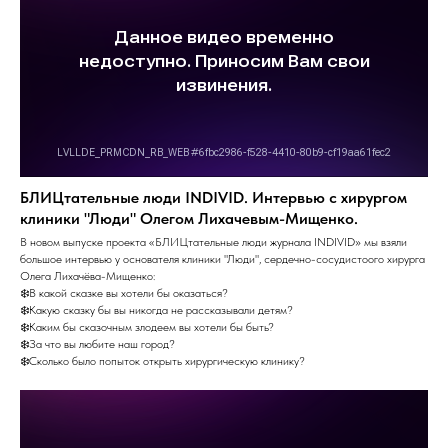
БЛИЦтательные люди INDIVID. Интервью с хирургом
клиники "Люди" Олегом Лихачевым-Мищенко.
В новом выпуске проекта «БЛИЦтательные люди журнала INDIVID» мы взяли
большое интервью у основателя клиники "Люди", сердечно-сосудистоого хирурга
Олега Лихачёва-Мищенко:
❄️В какой сказке вы хотели бы оказаться?
❄️Какую сказку бы вы никогда не рассказывали детям?
❄️Каким бы сказочным злодеем вы хотели бы быть?
❄️За что вы любите наш город?
❄️Сколько было попыток открыть хирургическую клинику?