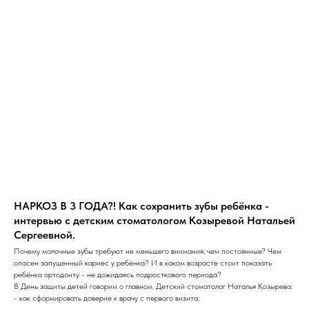
НАРКОЗ В 3 ГОДА?! Как сохранить зубы ребёнка -
интервью с детским стоматологом Козыревой Натальей
Сергеевной.
Почему молочные зубы требуют не меньшего внимания, чем постоянные? Чем
опасен запущенный кариес у ребёнка? И в каком возрасте стоит показать
ребёнка ортодонту - не дожидаясь подросткового периода?
В День защиты детей говорим о главном. Детский стоматолог Наталья Козырева:
- как сформировать доверие к врачу с первого визита;