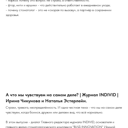
- наркоз: почему это вопрос не страха, а ответственности;
- фтор, нити и ершики - что действительно работает в ежедневном уходе;
- почему стоматолог - это не «скорая по вызову», а партнёр в сохранении
здоровья.
А что мы чувствуем на самом деле? | Журнал INDIVID |
Ирина Чикунова и Наталья Эстерлейн.
Страхи, тревога, неопределённость. И одна честная тема - что мы на самом деле
чувствуем, когда боимся, дружим или делаем вид, что всё нормально.
В этом выпуске - диалог Главного редактора журнала INDIVID, основателя и
главного врача стоматологического комплекса "ВИД INNOVATION" Ириной