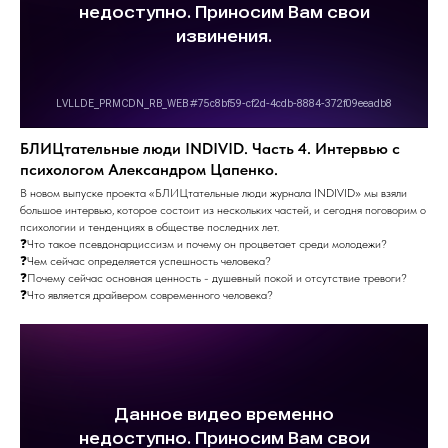
БЛИЦтательные люди INDIVID. Часть 4. Интервью с
психологом Александром Цапенко.
В новом выпуске проекта «БЛИЦтательные люди журнала INDIVID» мы взяли
большое интервью, которое состоит из нескольких частей, и сегодня поговорим о
психологии и тенденциях в обществе последних лет.
❓Что такое псевдонарциссизм и почему он процветает среди молодежи?
❓Чем сейчас определяется успешность человека?
❓Почему сейчас основная ценность - душевный покой и отсутствие тревоги?
❓Что является драйвером современного человека?