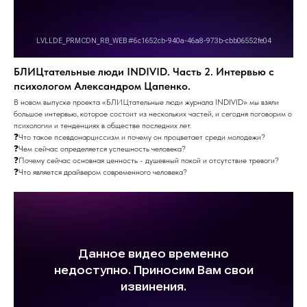
БЛИЦтательные люди INDIVID. Часть 2. Интервью с
психологом Александром Цапенко.
В новом выпуске проекта «БЛИЦтательные люди журнала INDIVID» мы взяли
большое интервью, которое состоит из нескольких частей, и сегодня поговорим о
психологии и тенденциях в обществе последних лет.
❓Что такое псевдонарциссизм и почему он процветает среди молодежи?
❓Чем сейчас определяется успешность человека?
❓Почему сейчас основная ценность - душевный покой и отсутствие тревоги?
❓Что является драйвером современного человека?