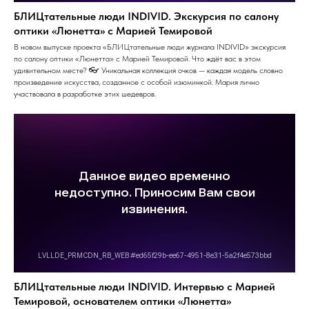
БЛИЦтательные люди INDIVID. Экскурсия по салону
оптики «Люнетта» с Марией Темировой
В новом выпуске проекта «БЛИЦтательные люди журнала INDIVID» экскурсия
по салону оптики «Люнетта» с Марией Темировой. Что ждёт вас в этом
удивительном месте? 👓 Уникальная коллекция очков — каждая модель словно
произведение искусства, созданное с особой изюминкой. Мария лично
участвовала в разработке этих шедевров.
БЛИЦтательные люди INDIVID. Интервью с Марией
Темировой, основателем оптики «Люнетта»