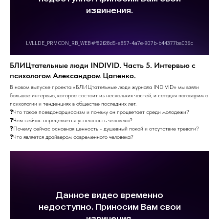
БЛИЦтательные люди INDIVID. Часть 5. Интервью с
психологом Александром Цапенко.
В новом выпуске проекта «БЛИЦтательные люди журнала INDIVID» мы взяли
большое интервью, которое состоит из нескольких частей, и сегодня поговорим о
психологии и тенденциях в обществе последних лет.
❓Что такое псевдонарциссизм и почему он процветает среди молодежи?
❓Чем сейчас определяется успешность человека?
❓Почему сейчас основная ценность - душевный покой и отсутствие тревоги?
❓Что является драйвером современного человека?