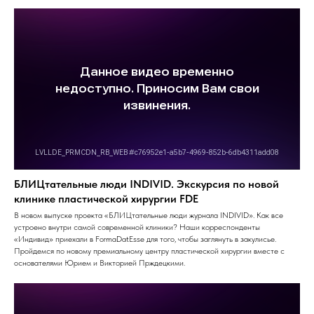
БЛИЦтательные люди INDIVID. Экскурсия по новой
клинике пластической хирургии FDE
В новом выпуске проекта «БЛИЦтательные люди журнала INDIVID». Как все
устроено внутри самой современной клиники? Наши корреспонденты
«Индивид» приехали в FormaDatEsse для того, чтобы заглянуть в закулисье.
Пройдемся по новому премиальному центру пластической хирургии вместе с
основателями Юрием и Викторией Прждецкими.