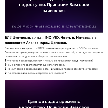
БЛИЦтательные люди INDIVID. Часть 6. Интервью с
психологом Александром Цапенко.
В новом выпуске проекта «БЛИЦтательные люди журнала INDIVID» мы взяли
большое интервью, которое состоит из нескольких частей, и сегодня поговорим о
психологии и тенденциях в обществе последних лет.
❓Что такое псевдонарциссизм и почему он процветает среди молодежи?
❓Чем сейчас определяется успешность человека?
❓Почему сейчас основная ценность - душевный покой и отсутствие тревоги?
❓Что является драйвером современного человека?