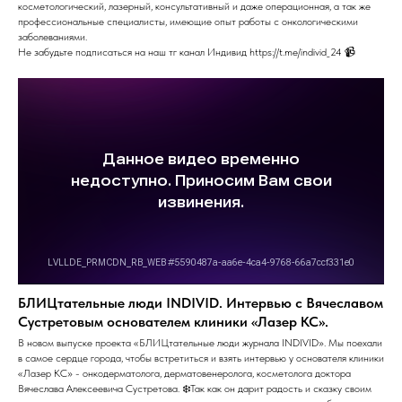
косметологический, лазерный, консультативный и даже операционная, а так же
профессиональные специалисты, имеющие опыт работы с онкологическими
заболеваниями.
Не забудьте подписаться на наш тг канал Индивид https://t.me/individ_24 📹
БЛИЦтательные люди INDIVID. Интервью с Вячеславом
Сустретовым основателем клиники «Лазер КС».
В новом выпуске проекта «БЛИЦтательные люди журнала INDIVID». Мы поехали
в самое сердце города, чтобы встретиться и взять интервью у основателя клиники
«Лазер КС» - онкодерматолога, дерматовенеролога, косметолога доктора
Вячеслава Алексеевича Сустретова. ❄️Так как он дарит радость и сказку своим