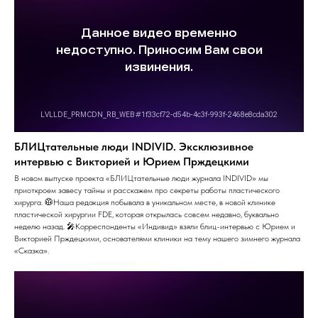
БЛИЦтательные люди INDIVID. Эксклюзивное
интервью с Викторией и Юрием Прждецкими
В новом выпуске проекта «БЛИЦтательные люди журнала INDIVID» мы
приоткроем завесу тайны и расскажем про секреты работы пластического
хирурга. 🥼Наша редакция побывала в уникальном месте, в новой клинике
пластической хирургии FDE, которая открылась совсем недавно, буквально
неделю назад. 🎤Корреспонденты «Индивид» взяли блиц-интервью с Юрием и
Викторией Прждецкими, основателями клиники на тему нашего зимнего журнала
«Сказка».