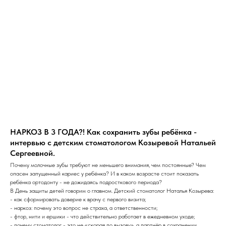
НАРКОЗ В 3 ГОДА?! Как сохранить зубы ребёнка -
интервью с детским стоматологом Козыревой Натальей
Сергеевной.
Почему молочные зубы требуют не меньшего внимания, чем постоянные? Чем
опасен запущенный кариес у ребёнка? И в каком возрасте стоит показать
ребёнка ортодонту - не дожидаясь подросткового периода?
В День защиты детей говорим о главном. Детский стоматолог Наталья Козырева:
- как сформировать доверие к врачу с первого визита;
- наркоз: почему это вопрос не страха, а ответственности;
- фтор, нити и ершики - что действительно работает в ежедневном уходе;
- почему стоматолог - это не «скорая по вызову», а партнёр в сохранении