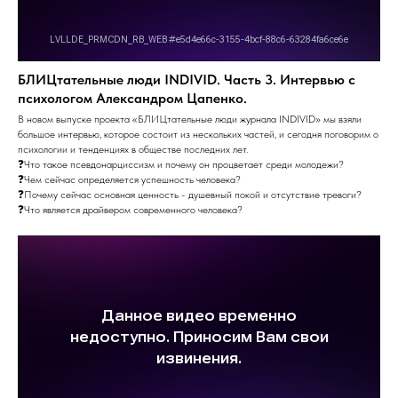
БЛИЦтательные люди INDIVID. Часть 3. Интервью с
психологом Александром Цапенко.
В новом выпуске проекта «БЛИЦтательные люди журнала INDIVID» мы взяли
большое интервью, которое состоит из нескольких частей, и сегодня поговорим о
психологии и тенденциях в обществе последних лет.
❓Что такое псевдонарциссизм и почему он процветает среди молодежи?
❓Чем сейчас определяется успешность человека?
❓Почему сейчас основная ценность - душевный покой и отсутствие тревоги?
❓Что является драйвером современного человека?