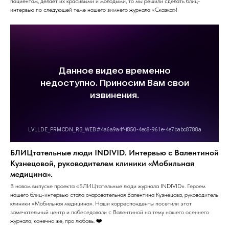
пациентам, делает их красивыми и молодыми, то мы решили сделать блиц-
интервью по следующей теме нашего зимнего журнала «Сказка»!
БЛИЦтательные люди INDIVID. Интервью с Валентиной
Кузнецовой, руководителем клиники «Мобильная
медицина».
В новом выпуске проекта «БЛИЦтательные люди журнала INDIVID». Героем
нашего блиц-интервью стала очаровательная Валентина Кузнецова, руководитель
клиники «Мобильная медицина». Наши корреспонденты посетили этот
замечательный центр и побеседовали с Валентиной на тему нашего осеннего
журнала, конечно же, про любовь. ❤️