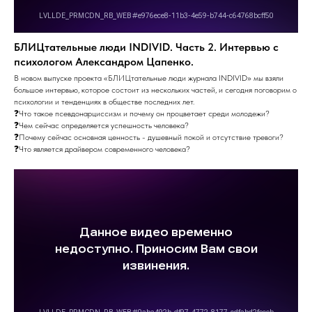
БЛИЦтательные люди INDIVID. Часть 2. Интервью с
психологом Александром Цапенко.
В новом выпуске проекта «БЛИЦтательные люди журнала INDIVID» мы взяли
большое интервью, которое состоит из нескольких частей, и сегодня поговорим о
психологии и тенденциях в обществе последних лет.
❓Что такое псевдонарциссизм и почему он процветает среди молодежи?
❓Чем сейчас определяется успешность человека?
❓Почему сейчас основная ценность - душевный покой и отсутствие тревоги?
❓Что является драйвером современного человека?