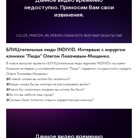
БЛИЦтательные люди INDIVID. Интервью с хирургом
клиники "Люди" Олегом Лихачевым-Мищенко.
В новом выпуске проекта «БЛИЦтательные люди журнала INDIVID» мы взяли
большое интервью у основателя клиники "Люди", сердечно-сосудистоого хирурга
Олега Лихачёва-Мищенко:
❄️В какой сказке вы хотели бы оказаться?
❄️Какую сказку бы вы никогда не рассказывали детям?
❄️Каким бы сказочным злодеем вы хотели бы быть?
❄️За что вы любите наш город?
❄️Сколько было попыток открыть хирургическую клинику?