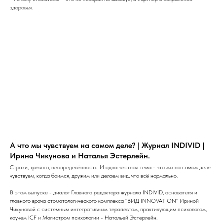
здоровья.
А что мы чувствуем на самом деле? | Журнал INDIVID |
Ирина Чикунова и Наталья Эстерлейн.
Страхи, тревога, неопределённость. И одна честная тема - что мы на самом деле
чувствуем, когда боимся, дружим или делаем вид, что всё нормально.
В этом выпуске - диалог Главного редактора журнала INDIVID, основателя и
главного врача стоматологического комплекса "ВИД INNOVATION" Ириной
Чикуновой с системным интегративным терапевтом, практикующим психологом,
коучем ICF и Магистром психологии - Натальей Эстерлейн.