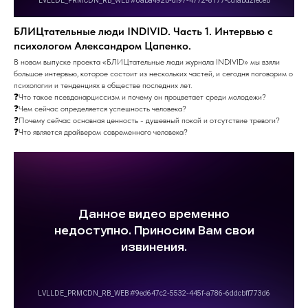
БЛИЦтательные люди INDIVID. Часть 1. Интервью с
психологом Александром Цапенко.
В новом выпуске проекта «БЛИЦтательные люди журнала INDIVID» мы взяли
большое интервью, которое состоит из нескольких частей, и сегодня поговорим о
психологии и тенденциях в обществе последних лет.
❓Что такое псевдонарциссизм и почему он процветает среди молодежи?
❓Чем сейчас определяется успешность человека?
❓Почему сейчас основная ценность - душевный покой и отсутствие тревоги?
❓Что является драйвером современного человека?