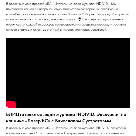
В новом выпуске проекта «БЛИЦтательные люди журнала INDIVID». Мы
пригласили на наше интервью новую замечательную героиню, похожую на
волшебницу - основателя салона оптики "Люнетта" Марию Темирову. Мы пришли
в салон оптики в самое сердце нашего города. 😎Очки здесь представлены в
новом свете, каждый аксессуар превращается из средства коррекции зрения в
символ статуса и стиля, достойный внимания истинных ценителей.
БЛИЦтательные люди журнала INDIVID. Экскурсия по
клинике «Лазер КС» с Вячеславом Сустретовым
В новом выпуске проекта «БЛИЦтательные люди журнала INDIVID» экскурсия
по клинике «Лазер КС» с Вячеславом Сустретовым. Здесь есть 5 кабинетов -