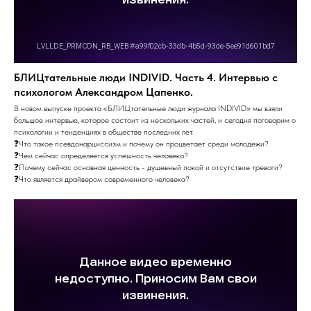
БЛИЦтательные люди INDIVID. Часть 4. Интервью с
психологом Александром Цапенко.
В новом выпуске проекта «БЛИЦтательные люди журнала INDIVID» мы взяли
большое интервью, которое состоит из нескольких частей, и сегодня поговорим о
психологии и тенденциях в обществе последних лет.
❓Что такое псевдонарциссизм и почему он процветает среди молодежи?
❓Чем сейчас определяется успешность человека?
❓Почему сейчас основная ценность - душевный покой и отсутствие тревоги?
❓Что является драйвером современного человека?