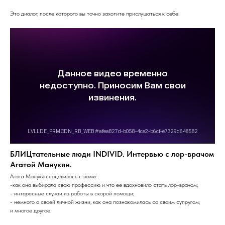
Это диалог, после которого вы точно захотите прислушаться к себе.
БЛИЦтательные люди INDIVID. Интервью с лор-врачом
Агатой Манукян.
Агата Манукян поделилась с нами:
-как она выбирала свою профессию и что ее вдохновило стать лор-врачом;
- интересные случаи из работы в скорой помощи;
- немного о своей личной жизни, как она познакомилась со своим супругом;
и многое другое.