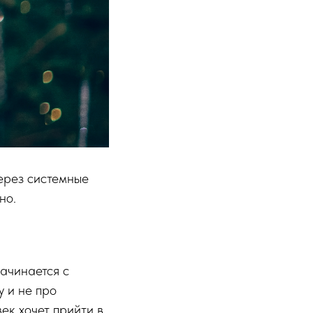
ерез системные
но.
ачинается с
у и не про
век хочет прийти в