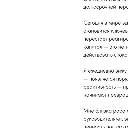
долгосрочной перс
Сегодня в мире в
становится ключев
перестает реагиро
капитал — это не 
действовать споко
Я ежедневно вижу,
— появляется поря
реактивность — п
начинают превраща
Мне близка работа
руководителями, э
ценность долгого г