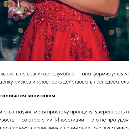
льность не возникает случайно — она формируется ч
ценку рисков и готовность действовать последователь
тановятся капиталом
опыт научил меня простому принципу: уверенность н
ивость — со стратегии. Инвестиции — это не про удач
про систему, дисциплину и понимание того, куда чело