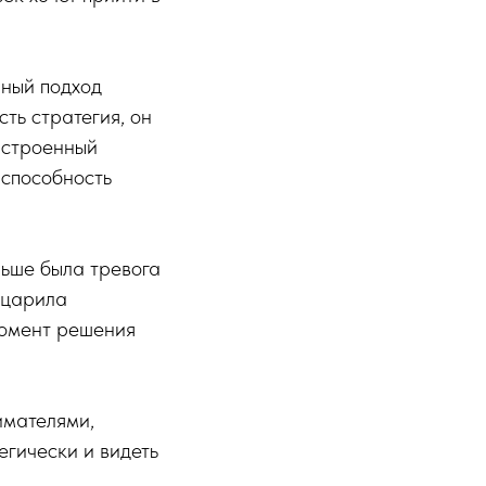
рный подход
ть стратегия, он
ыстроенный
 способность
ньше была тревога
 царила
момент решения
имателями,
егически и видеть