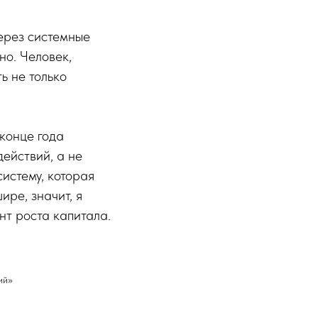
ерез системные
но. Человек,
ь не только
 конце года
действий, а не
истему, которая
ире, значит, я
нт роста капитала.
ий»