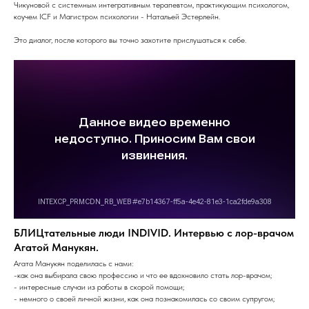
Чикуновой с системным интегративным терапевтом, практикующим психологом,
коучем ICF и Магистром психологии - Натальей Эстерлейн.
Это диалог, после которого вы точно захотите прислушаться к себе.
БЛИЦтательные люди INDIVID. Интервью с лор-врачом
Агатой Манукян.
Агата Манукян поделилась с нами:
-как она выбирала свою профессию и что ее вдохновило стать лор-врачом;
- интересные случаи из работы в скорой помощи;
- немного о своей личной жизни, как она познакомилась со своим супругом;