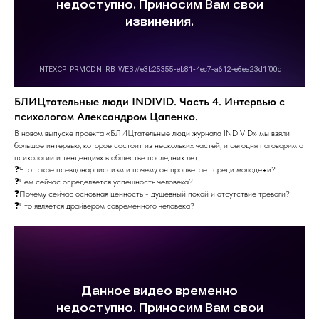
БЛИЦтательные люди INDIVID. Часть 4. Интервью с
психологом Александром Цапенко.
В новом выпуске проекта «БЛИЦтательные люди журнала INDIVID» мы взяли
большое интервью, которое состоит из нескольких частей, и сегодня поговорим о
психологии и тенденциях в обществе последних лет.
❓Что такое псевдонарциссизм и почему он процветает среди молодежи?
❓Чем сейчас определяется успешность человека?
❓Почему сейчас основная ценность - душевный покой и отсутствие тревоги?
❓Что является драйвером современного человека?