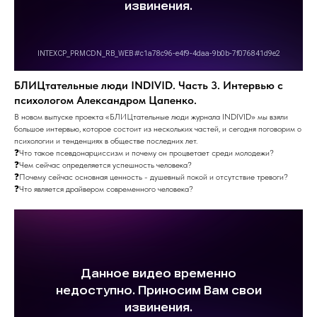
БЛИЦтательные люди INDIVID. Часть 3. Интервью с
психологом Александром Цапенко.
В новом выпуске проекта «БЛИЦтательные люди журнала INDIVID» мы взяли
большое интервью, которое состоит из нескольких частей, и сегодня поговорим о
психологии и тенденциях в обществе последних лет.
❓Что такое псевдонарциссизм и почему он процветает среди молодежи?
❓Чем сейчас определяется успешность человека?
❓Почему сейчас основная ценность - душевный покой и отсутствие тревоги?
❓Что является драйвером современного человека?