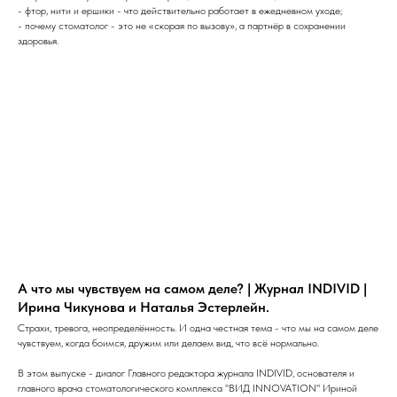
- фтор, нити и ершики - что действительно работает в ежедневном уходе;
- почему стоматолог - это не «скорая по вызову», а партнёр в сохранении
здоровья.
А что мы чувствуем на самом деле? | Журнал INDIVID |
Ирина Чикунова и Наталья Эстерлейн.
Страхи, тревога, неопределённость. И одна честная тема - что мы на самом деле
чувствуем, когда боимся, дружим или делаем вид, что всё нормально.
В этом выпуске - диалог Главного редактора журнала INDIVID, основателя и
главного врача стоматологического комплекса "ВИД INNOVATION" Ириной