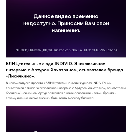
БЛИЦтательные люди INDIVID. Эксклюзивное
интервью с Артуром Хачатряном, основателем бренда
«Лисичкино».
В новом выпуске проекта «БЛИЦтательные люди журнала INDIVID» мы
приготовили для вас эксклюзивное интервью с Артуром Хачатряном, основателем
бренда «Лисичкино». Артур поделился с нами основными идеями бренда и
почему именно милые лисички были взяты в основу бизнеса.