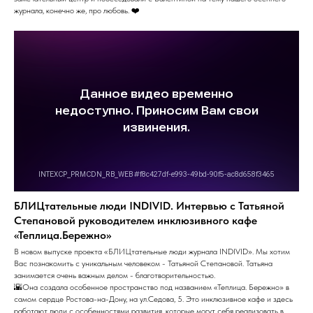
журнала, конечно же, про любовь. ❤️
БЛИЦтательные люди INDIVID. Интервью с Татьяной
Степановой руководителем инклюзивного кафе
«Теплица.Бережно»
В новом выпуске проекта «БЛИЦтательные люди журнала INDIVID». Мы хотим
Вас познакомить с уникальным человеком - Татьяной Степановой. Татьяна
занимается очень важным делом - благотворительностью.
🌇Она создала особенное пространство под названием «Теплица. Бережно» в
самом сердце Ростова-на-Дону, на ул.Седова, 5. Это инклюзивное кафе и здесь
работают люди с особенностями развития, которые могут себя реализовать в