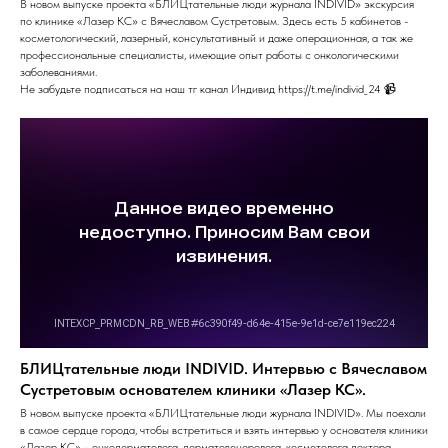
В новом выпуске проекта «БЛИЦтательные люди журнала INDIVID» экскурсия
по клинике «Лазер КС» с Вячеславом Сустретовым. Здесь есть 5 кабинетов -
косметологический, лазерный, консультативный и даже операционная, а так же
профессиональные специалисты, имеющие опыт работы с онкологическими
заболеваниями.
Не забудьте подписаться на наш тг канал Индивид https://t.me/individ_24 📹
БЛИЦтательные люди INDIVID. Интервью с Вячеславом
Сустретовым основателем клиники «Лазер КС».
В новом выпуске проекта «БЛИЦтательные люди журнала INDIVID». Мы поехали
в самое сердце города, чтобы встретиться и взять интервью у основателя клиники
«Лазер КС» - онкодерматолога, дерматовенеролога, косметолога доктора