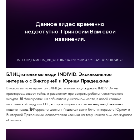
БЛИЦтательные люди INDIVID. Эксклюзивное
интервью с Викторией и Юрием Прждецкими
В новом выпуске проекта «БЛИЦтательные люди журнала INDIVID» мы
приоткроем завесу тайны и расскажем про секреты работы пластического
хирурга. 🥼Наша редакция побывала в уникальном месте, в новой клинике
пластической хирургии FDE, которая открылась совсем недавно, буквально
неделю назад. 🎤Корреспонденты «Индивид» взяли блиц-интервью с Юрием и
Викторией Прждецкими, основателями клиники на тему нашего зимнего журнала
«Сказка».