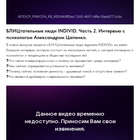
БЛИЦтательные люди INDIVID. Часть 2. Интервью с
психологом Александром Цапенко.
В новом выпуске проекта «БЛИЦтательные люди журнала INDIVID» мы взяли
большое интервью, которое состоит из нескольких частей, и сегодня поговорим о
психологии и тенденциях в обществе последних лет.
❓Что такое псевдонарциссизм и почему он процветает среди молодежи?
❓Чем сейчас определяется успешность человека?
❓Почему сейчас основная ценность - душевный покой и отсутствие тревоги?
❓Что является драйвером современного человека?