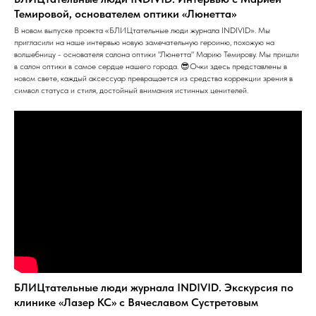
Темировой, основателем оптики «Люнетта»
В новом выпуске проекта «БЛИЦтательные люди журнала INDIVID». Мы
пригласили на наше интервью новую замечательную героиню, похожую на
волшебницу - основателя салона оптики "Люнетта" Марию Темирову. Мы пришли
в салон оптики в самое сердце нашего города. 😎Очки здесь представлены в
новом свете, каждый аксессуар превращается из средства коррекции зрения в
символ статуса и стиля, достойный внимания истинных ценителей.
БЛИЦтательные люди журнала INDIVID. Экскурсия по
клинике «Лазер КС» с Вячеславом Сустретовым