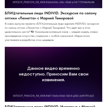
БЛИЦтательные люди INDIVID. Экскурсия по салону
оптики «Люнетта» с Марией Темировой
В новом выпуске проекта «БЛИЦтательные люди журнала INDIVID» экскурсия
по салону оптики «Люнетта» с Марией Темировой. Что ждёт вас в этом
удивительном месте? 👓 Уникальная коллекция очков — каждая модель словно
произведение искусства, созданное с особой изюминкой. Мария лично
участвовала в разработке этих шедевров.
БЛИЦтательные люди INDIVID. Интервью с Марией