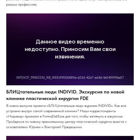
разных профессиях.
БЛИЦтательные люди INDIVID. Экскурсия по новой
клинике пластической хирургии FDE
В новом выпуске проекта «БЛИЦтательные люди журнала INDIVID». Как все
устроено внутри самой современной клиники? Наши корреспонденты
«Индивид» приехали в FormaDatEsse для того, чтобы заглянуть в закулисье.
Пройдемся по новому премиальному центру пластической хирургии вместе с
основателями Юрием и Викторией Прждецкими.