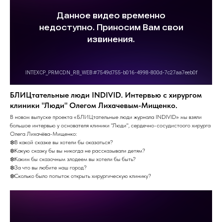
БЛИЦтательные люди INDIVID. Интервью с хирургом
клиники "Люди" Олегом Лихачевым-Мищенко.
В новом выпуске проекта «БЛИЦтательные люди журнала INDIVID» мы взяли
большое интервью у основателя клиники "Люди", сердечно-сосудистоого хирурга
Олега Лихачёва-Мищенко:
❄️В какой сказке вы хотели бы оказаться?
❄️Какую сказку бы вы никогда не рассказывали детям?
❄️Каким бы сказочным злодеем вы хотели бы быть?
❄️За что вы любите наш город?
❄️Сколько было попыток открыть хирургическую клинику?