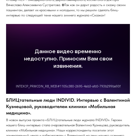
Вячеслава Алексеевича Сустретова. ❄️Так как он дарит радость и сказку своим
пациентам, делает их красивыми и молодыми, то мы решили сделать блиц-
интервью по следующей теме нашего зимнего журнала «Сказка»!
БЛИЦтательные люди INDIVID. Интервью с Валентиной
Кузнецовой, руководителем клиники «Мобильная
медицина».
В новом выпуске проекта «БЛИЦтательные люди журнала INDIVID». Героем
нашего блиц-интервью стала очаровательная Валентина Кузнецова, руководитель
клиники «Мобильная медицина». Наши корреспонденты посетили этот
замечательный центр и побеседовали с Валентиной на тему нашего осеннего