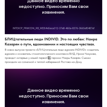
БЛИЦтательные люди INDIVID. Это по любви: Наира
Казарян о пути, вдохновении и настоящих чувствах.
В новом выпуске проекта «БЛИЦтательные люди журнала INDIVID» создатель
журнала и основатель стоматологического комплекса ВИД, Ирина Чикунова,
проводит интервью у нашей первой 1️⃣ героини Наиры Казарян. Съемки
проходили на солнечной и теплой набережной Ростова-на-Дону.