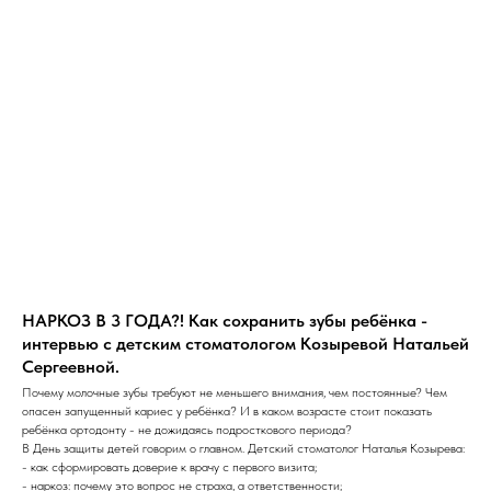
НАРКОЗ В 3 ГОДА?! Как сохранить зубы ребёнка -
интервью с детским стоматологом Козыревой Натальей
Сергеевной.
Почему молочные зубы требуют не меньшего внимания, чем постоянные? Чем
опасен запущенный кариес у ребёнка? И в каком возрасте стоит показать
ребёнка ортодонту - не дожидаясь подросткового периода?
В День защиты детей говорим о главном. Детский стоматолог Наталья Козырева:
- как сформировать доверие к врачу с первого визита;
- наркоз: почему это вопрос не страха, а ответственности;