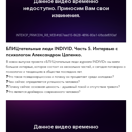
БЛИЦтательные люди INDIVID. Часть 5. Интервью с
психологом Александром Цапенко.
В новом выпуске проекта «БЛИЦтательные люди журнала INDIVID» мы взяли
большое интервью, которое состоит из нескольких частей, и сегодня поговорим о
психологии и тенденциях в обществе последних лет.
❓Что такое псевдонарциссизм и почему он процветает среди молодежи?
❓Чем сейчас определяется успешность человека?
❓Почему сейчас основная ценность - душевный покой и отсутствие тревоги?
❓Что является драйвером современного человека?