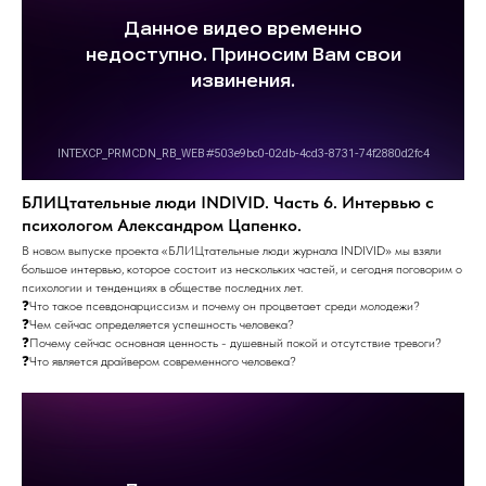
БЛИЦтательные люди INDIVID. Часть 6. Интервью с
психологом Александром Цапенко.
В новом выпуске проекта «БЛИЦтательные люди журнала INDIVID» мы взяли
большое интервью, которое состоит из нескольких частей, и сегодня поговорим о
психологии и тенденциях в обществе последних лет.
❓Что такое псевдонарциссизм и почему он процветает среди молодежи?
❓Чем сейчас определяется успешность человека?
❓Почему сейчас основная ценность - душевный покой и отсутствие тревоги?
❓Что является драйвером современного человека?