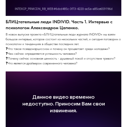
БЛИЦтательные люди INDIVID. Часть 1. Интервью с
психологом Александром Цапенко.
В новом выпуске проекта «БЛИЦтательные люди журнала INDIVID» мы взяли
большое интервью, которое состоит из нескольких частей, и сегодня поговорим о
психологии и тенденциях в обществе последних лет.
❓Что такое псевдонарциссизм и почему он процветает среди молодежи?
❓Чем сейчас определяется успешность человека?
❓Почему сейчас основная ценность - душевный покой и отсутствие тревоги?
❓Что является драйвером современного человека?