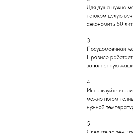
Для душа нужно ме
потоком целую веч
сэкономить 50 лит
3
Посудомоечная ма
Правило работает 
заполненную маши
4
Используйте втори
можно потом полив
нужной температур
5
Следите за тем, ч