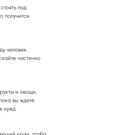
 стоять под
о получится
у человек.
ускайте частично
рукты и овощи,
 пока вы ждете
х нужд.
кающий кран, труба