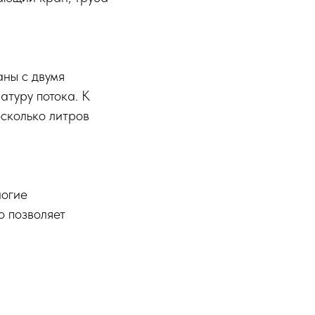
ны с двумя
атуру потока. К
есколько литров
ногие
о позволяет