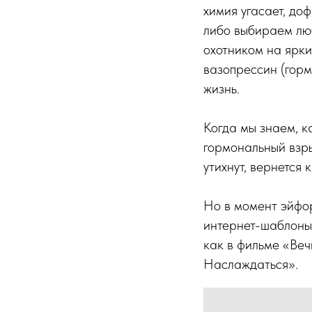
химия угасает, до
либо выбираем люб
охотником на ярки
вазопрессин (горм
жизнь.
Когда мы знаем, к
гормональный взр
утихнут, вернется 
Но в момент эйфор
интернет-шаблоны,
как в фильме «Веч
Наслаждаться».