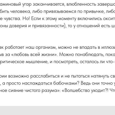
фаминовый угар заканчивается, влюбленность заверша
ить человека, либо привязываемся по привычке, либ
е чувства. Но! Если к этому моменту включились окси
оны доверия и привязанности), то у отношений есть 
ак работает наш организм, можно не впадать в иллюз
ыв за «любовь всей жизни». Можно понаблюдать, пок
критическое мышление, и посмотреть, осталось ли что
ии возможно расслабиться и не пытаться натянуть св
 а просто наслаждаться бабочками? Ведь они точно у
ное сияние чистого разума»: «Волшебство уходит?! Чт