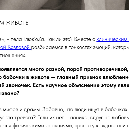
ЕМ ЖИВОТЕ
», - пела Глюк’оZa. Так ли это? Вместе с
клиническим 
ной Козловой
разбираемся в тонкостях эмоций, котор
тношениях.
появляется много разной, порой противоречивой
то бабочки в животе — главный признак влюбленн
й звоночек. Есть научное объяснение этому явл
ызвано?
 мифов и драмы. Забавно, что люди ищут в бабочках 
уг это тревога? Если их нет – паника, вдруг не любо
ется физическими реакциями, просто у каждого они