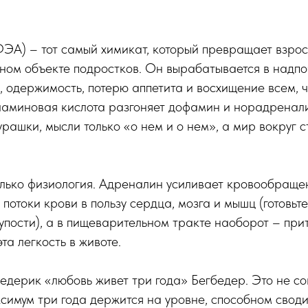
ЭА) – тот самый химикат, который превращает взрос
ном объекте подростков. Он вырабатывается в надпо
 одержимость, потерю аппетита и восхищение всем, ч
аминовая кислота разгоняет дофамин и норадреналин
урашки, мысли только «о нем и о нем», а мир вокруг с
олько физиология. Адреналин усиливает кровообраще
потоки крови в пользу сердца, мозга и мышц (готовьте
упости), а в пищеварительном тракте наоборот – при
эта легкость в животе.
редерик «любовь живет три года» Бегбедер. Это не 
симум три года держится на уровне, способном своди