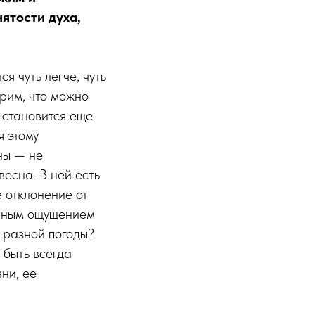
ятости духа,
я чуть легче, чуть
рим, что можно
о становится еще
я этому
ны — не
есна. В ней есть
е отклонение от
вечным ощущением
ь разной погоды?
 быть всегда
ни, ее