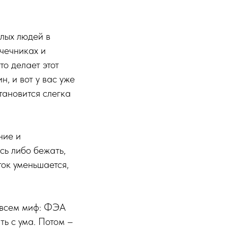
лых людей в
чечниках и
то делает этот
, и вот у вас уже
тановится слегка
ние и
сь либо бежать,
ток уменьшается,
совсем миф: ФЭА
ть с ума. Потом –