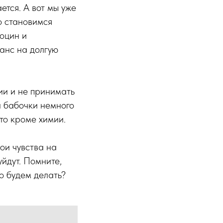
ется. А вот мы уже
о становимся
тоцин и
шанс на долгую
ии и не принимать
а бабочки немного
-то кроме химии.
ои чувства на
йдут. Помните,
о будем делать?