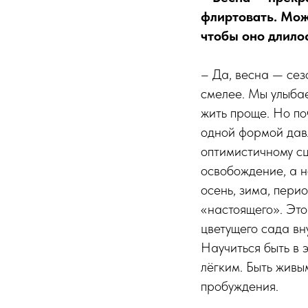
флиртовать. Мож
чтобы оно длилос
– Да, весна — сез
смелее. Мы улыба
жить проще. Но по
одной формой давл
оптимистичному сц
освобождение, а н
осень, зима, пери
«настоящего». Это
цветущего сада вн
Научиться быть в 
лёгким. Быть живы
пробуждения.