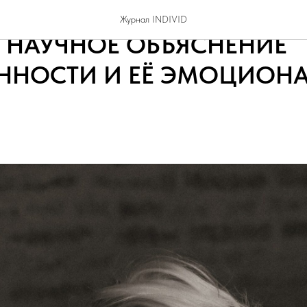
Г МАРИНА КОЗЛОВА-БАБ
Журнал INDIVID
 НАУЧНОЕ ОБЪЯСНЕНИЕ
ННОСТИ И ЕЁ ЭМОЦИОН