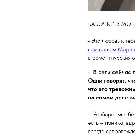
БАБОЧКИ В МО
«Это любовь к тебе
сексологом Мари
в романтических о
–
В сети сейчас 
Одни говорят, ч
что это тревожны
на самом деле в
– Разбираемся без
есть – паника, вдр
всегда сопровожда