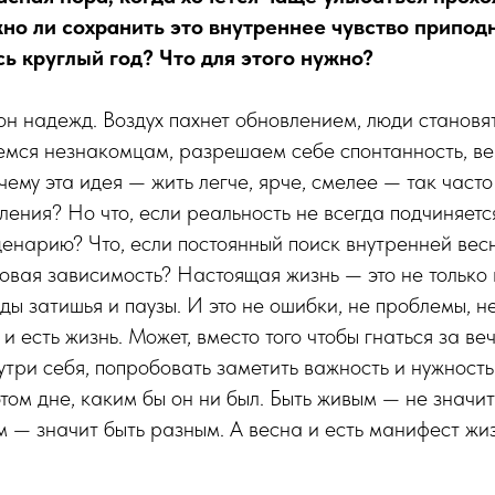
но ли сохранить это внутреннее чувство приподн
ь круглый год? Что для этого нужно?
он надежд. Воздух пахнет обновлением, люди становятс
емся незнакомцам, разрешаем себе спонтанность, ве
чему эта идея — жить легче, ярче, смелее — так част
ения? Но что, если реальность не всегда подчиняетс
енарию? Что, если постоянный поиск внутренней вес
овая зависимость? Настоящая жизнь — это не только в
оды затишья и паузы. И это не ошибки, не проблемы, н
 и есть жизнь. Может, вместо того чтобы гнаться за 
утри себя, попробовать заметить важность и нужност
этом дне, каким бы он ни был. Быть живым — не значит
м — значит быть разным. А весна и есть манифест жиз