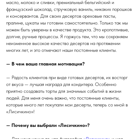
масло, молоко и сливки, премиальный бельгийский и
французский шоколад, стручковую ваниль, никаких порошков
и консервантов. Для своих десертов ореховые пасты,
пралине, цукаты мы готовим самостоятельно. Только так мы
можем быть уверены в качестве продукта. Это кропотливые,
долгие, ручные процессы. Я горжусь тем, что мы сохраняем
неизменное высокое качество десертов на протяжении
многих лет, и это отмечают наши постоянные клиенты.
— В чем ваша главная мотивация?
— Радость клиентов при виде готовых десертов, их восторг
от вкуса — лучшая награда для кондитера. Особенно
приятно создавать торты для значимых событий в жизни
людей. Для меня очень важно, что постоянные клиенты,
которые много лет покупали мои десерты, теперь со мной в
«Лисичкино»!
— Почему вы выбрали «Лисичкино»?
— Для меня ценно то, что философия
«Лисичкино»
и моя