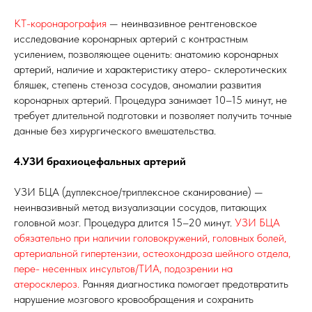
КТ-коронарография
— неинвазивное рентгеновское
исследование коронарных артерий с контрастным
усилением, позволяющее оценить: анатомию коронарных
артерий, наличие и характеристику атеро- склеротических
бляшек, степень стеноза сосудов, аномалии развития
коронарных артерий. Процедура занимает 10–15 минут, не
требует длительной подготовки и позволяет получить точные
данные без хирургического вмешательства.
4.УЗИ брахиоцефальных артерий
УЗИ БЦА (дуплексное/триплексное сканирование) —
неинвазивный метод визуализации сосудов, питающих
головной мозг. Процедура длится 15–20 минут.
УЗИ БЦА
обязательно при наличии головокружений, головных болей,
артериальной гипертензии, остеохондроза шейного отдела,
пере- несенных инсультов/ТИА, подозрении на
атеросклероз.
Ранняя диагностика помогает предотвратить
нарушение мозгового кровообращения и сохранить