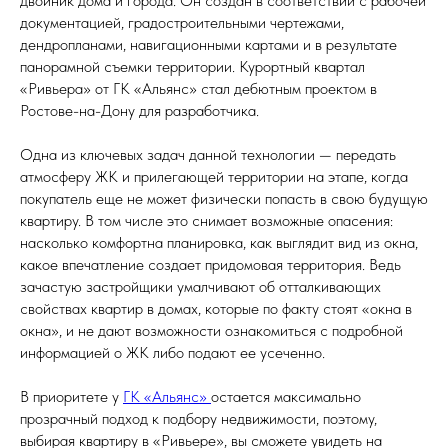
двойник дома и города. Он создан в соответствии с рабочей
документацией, градостроительными чертежами,
дендропланами, навигационными картами и в результате
панорамной съемки территории. Курортный квартал
«Ривьера» от ГК «Альянс» стал дебютным проектом в
Ростове-на-Дону для разработчика.
Одна из ключевых задач данной технологии — передать
атмосферу ЖК и прилегающей территории на этапе, когда
покупатель еще не может физически попасть в свою будущую
квартиру. В том числе это снимает возможные опасения:
насколько комфортна планировка, как выглядит вид из окна,
какое впечатление создает придомовая территория. Ведь
зачастую застройщики умалчивают об отталкивающих
свойствах квартир в домах, которые по факту стоят «окна в
окна», и не дают возможности ознакомиться с подробной
информацией о ЖК либо подают ее усеченно.
В приоритете у
ГК «Альянс»
остается максимально
прозрачный подход к подбору недвижимости, поэтому,
выбирая квартиру в «Ривьере», вы сможете увидеть на