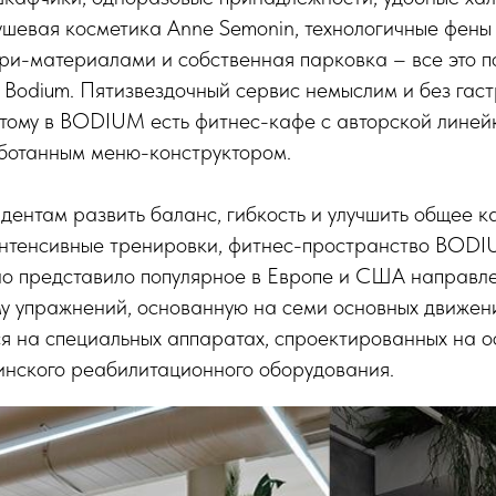
шевая косметика Anne Semonin, технологичные фены 
ри-материалами и собственная парковка – все это 
 Bodium. Пятизвездочный сервис немыслим и без гас
тому в BODIUM есть фитнес-кафе с авторской линейк
ботанным меню-конструктором.
дентам развить баланс, гибкость и улучшить общее к
 интенсивные тренировки, фитнес-пространство BODI
но представило популярное в Европе и США направле
у упражнений, основанную на семи основных движен
я на специальных аппаратах, спроектированных на о
инского реабилитационного оборудования.