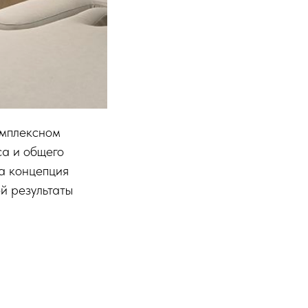
омплексном
са и общего
а концепция
й результаты