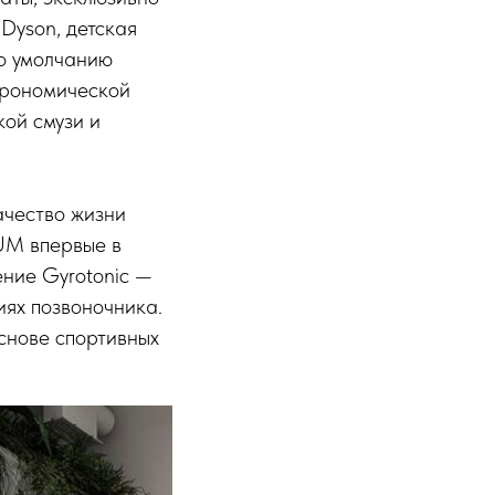
Dyson, детская
по умолчанию
трономической
ой смузи и
ачество жизни
UM впервые в
ние Gyrotonic —
иях позвоночника.
снове спортивных