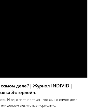
 самом деле? | Журнал INDIVID |
алья Эстерлейн.
сть. И одна честная тема - что мы на самом деле
 или делаем вид, что всё нормально.