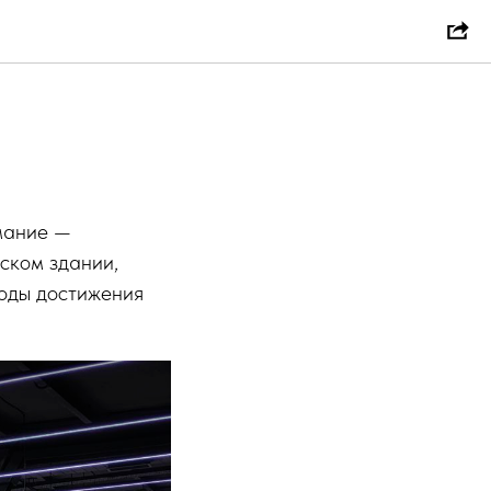
мание —
ском здании,
тоды достижения